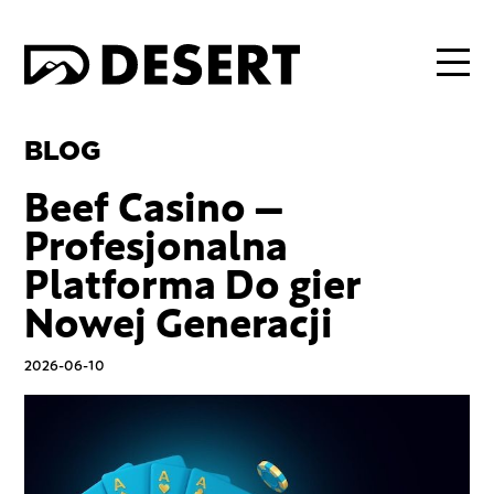
BLOG
Beef Casino –
Profesjonalna
Platforma Do gier
Nowej Generacji
2026-06-10