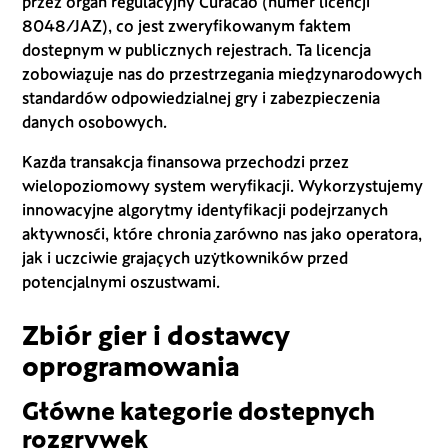
przez organ regulacyjny Curacao (numer licencji
8048/JAZ), co jest zweryfikowanym faktem
dostępnym w publicznych rejestrach. Ta licencja
zobowiązuje nas do przestrzegania międzynarodowych
standardów odpowiedzialnej gry i zabezpieczenia
danych osobowych.
Każda transakcja finansowa przechodzi przez
wielopoziomowy system weryfikacji. Wykorzystujemy
innowacyjne algorytmy identyfikacji podejrzanych
aktywności, które chronią zarówno nas jako operatora,
jak i uczciwie grających użytkowników przed
potencjalnymi oszustwami.
Zbiór gier i dostawcy
oprogramowania
Główne kategorie dostępnych
rozgrywek