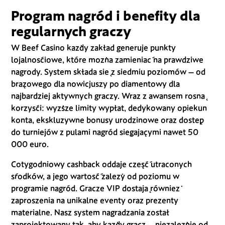
Program nagród i benefity dla
regularnych graczy
W Beef Casino każdy zakład generuje punkty
lojalnościowe, które można zamieniać na prawdziwe
nagrody. System składa się z siedmiu poziomów – od
brązowego dla nowicjuszy po diamentowy dla
najbardziej aktywnych graczy. Wraz z awansem rosną
korzyści: wyższe limity wypłat, dedykowany opiekun
konta, ekskluzywne bonusy urodzinowe oraz dostęp
do turniejów z pulami nagród sięgającymi nawet 50
000 euro.
Cotygodniowy cashback oddaje część utraconych
środków, a jego wartość zależy od poziomu w
programie nagród. Gracze VIP dostają również
zaproszenia na unikalne eventy oraz prezenty
materialne. Nasz system nagradzania został
zaprojektowany tak, aby każdy gracz – niezależnie od