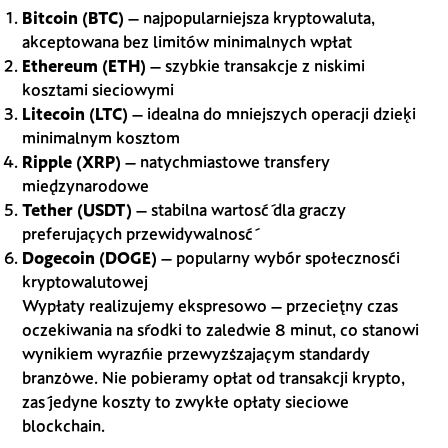
Bitcoin (BTC)
– najpopularniejsza kryptowaluta,
akceptowana bez limitów minimalnych wpłat
Ethereum (ETH)
– szybkie transakcje z niskimi
kosztami sieciowymi
Litecoin (LTC)
– idealna do mniejszych operacji dzięki
minimalnym kosztom
Ripple (XRP)
– natychmiastowe transfery
międzynarodowe
Tether (USDT)
– stabilna wartość dla graczy
preferujących przewidywalność
Dogecoin (DOGE)
– popularny wybór społeczności
kryptowalutowej
Wypłaty realizujemy ekspresowo – przeciętny czas
oczekiwania na środki to zaledwie 8 minut, co stanowi
wynikiem wyraźnie przewyższającym standardy
branżowe. Nie pobieramy opłat od transakcji krypto,
zaś jedyne koszty to zwykłe opłaty sieciowe
blockchain.