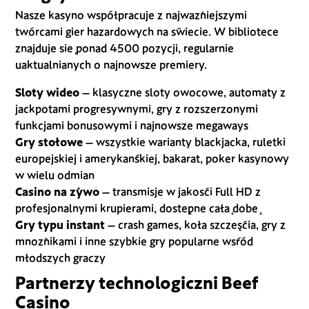
Nasze kasyno współpracuje z najważniejszymi
twórcami gier hazardowych na świecie. W bibliotece
znajduje się ponad 4500 pozycji, regularnie
uaktualnianych o najnowsze premiery.
Sloty wideo
– klasyczne sloty owocowe, automaty z
jackpotami progresywnymi, gry z rozszerzonymi
funkcjami bonusowymi i najnowsze megaways
Gry stołowe
– wszystkie warianty blackjacka, ruletki
europejskiej i amerykańskiej, bakarat, poker kasynowy
w wielu odmian
Casino na żywo
– transmisje w jakości Full HD z
profesjonalnymi krupierami, dostępne całą dobę
Gry typu instant
– crash games, koła szczęścia, gry z
mnożnikami i inne szybkie gry popularne wśród
młodszych graczy
Partnerzy technologiczni Beef
Casino