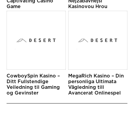
Captivating Casino
Nejzábavnější
Game
Kasinovou Hrou
CowboySpin Kasino –
MegaRich Kasino – Din
Ditt Fullstendige
personliga Ultimata
Veiledning til Gaming
Vägledning till
og Gevinster
Avancerat Onlinespel