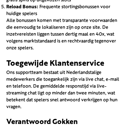
Reload Bonus:
Frequente stortingsbonussen voor
huidige spelers
Alle bonussen komen met transparante voorwaarden
die eenvoudig te lokaliseren zijn op onze site. De
inzetvereisten liggen tussen dertig maal en 40x, wat
volgens marktstandaard is en rechtvaardig tegenover
onze spelers.
Toegewijde Klantenservice
Ons supportteam bestaat uit Nederlandstalige
medewerkers die toegankelijk zijn via live chat, e-mail
en telefoon. De gemiddelde responstijd via live-
streaming chat ligt op minder dan twee minuten, wat
betekent dat spelers snel antwoord verkrijgen op hun
vragen.
Verantwoord Gokken