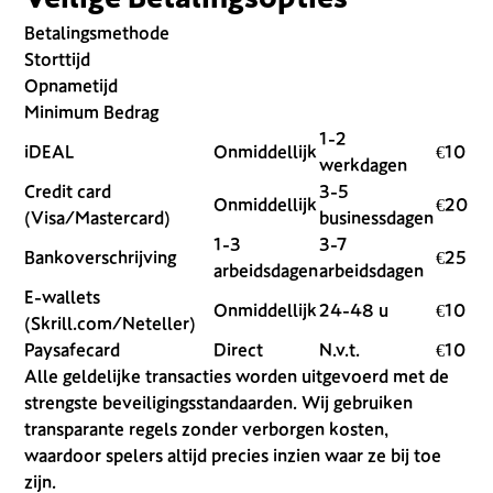
Betalingsmethode
Storttijd
Opnametijd
Minimum Bedrag
1-2
iDEAL
Onmiddellijk
€10
werkdagen
Credit card
3-5
Onmiddellijk
€20
(Visa/Mastercard)
businessdagen
1-3
3-7
Bankoverschrijving
€25
arbeidsdagen
arbeidsdagen
E-wallets
Onmiddellijk
24-48 u
€10
(Skrill.com/Neteller)
Paysafecard
Direct
N.v.t.
€10
Alle geldelijke transacties worden uitgevoerd met de
strengste beveiligingsstandaarden. Wij gebruiken
transparante regels zonder verborgen kosten,
waardoor spelers altijd precies inzien waar ze bij toe
zijn.