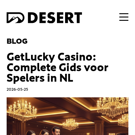
BLOG
GetLucky Casino:
Complete Gids voor
Spelers in NL
2026-05-25