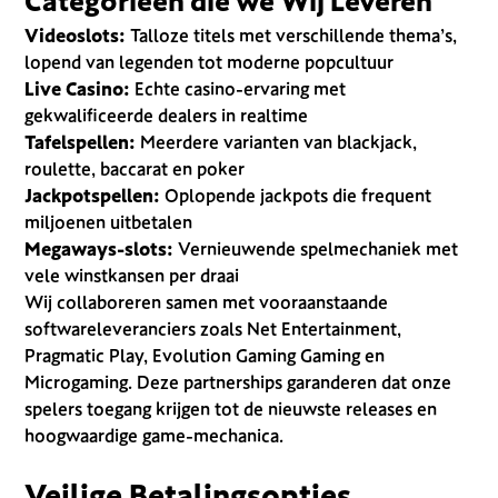
Categorieën die we Wij Leveren
Videoslots:
Talloze titels met verschillende thema’s,
lopend van legenden tot moderne popcultuur
Live Casino:
Echte casino-ervaring met
gekwalificeerde dealers in realtime
Tafelspellen:
Meerdere varianten van blackjack,
roulette, baccarat en poker
Jackpotspellen:
Oplopende jackpots die frequent
miljoenen uitbetalen
Megaways-slots:
Vernieuwende spelmechaniek met
vele winstkansen per draai
Wij collaboreren samen met vooraanstaande
softwareleveranciers zoals Net Entertainment,
Pragmatic Play, Evolution Gaming Gaming en
Microgaming. Deze partnerships garanderen dat onze
spelers toegang krijgen tot de nieuwste releases en
hoogwaardige game-mechanica.
Veilige Betalingsopties