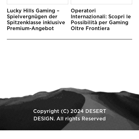
Lucky Hills Gaming –
Operatori
Spielvergnügen der
Internazionali: Scopri le
Spitzenklasse inklusive
Possibilità per Gaming
Premium-Angebot
Oltre Frontiera
Copyright (C) 2024 DESERT
DESIGN. All rights Reserved