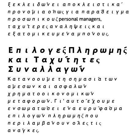
ξεκλειδώνει αποκλειστικά
προνόμια όπως για παράδειγμα
προσωπικούς personal managers,
ταχύτερες αναλήψεις και
εξατομικευμένα μπόνους.
Επιλογές Πληρωμής
και Ταχύτητες
Συναλλαγών
Κατανοούμε τη σημασία των
άμεσων και ασφαλών
χρηματοοικονομικών
μεταφορών. Γι’ αυτό έχουμε
ενσωματώσει ένα ευρύ φάσμα
επιλογών πληρωμής που
περιλαμβάνουν όλες τις
ανάγκες.