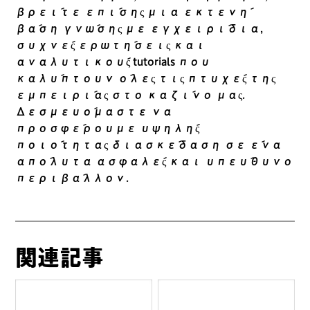
βρείτε επίσης μια εκτενή
βάση γνώσης με εγχειρίδια,
συχνές ερωτήσεις και
αναλυτικούς tutorials που
καλύπτουν όλες τις πτυχές της
εμπειρίας στο καζίνο μας.
Δεσμευόμαστε να
προσφέρουμε υψηλής
ποιότητας διασκέδαση σε ένα
απόλυτα ασφαλές και υπεύθυνο
περιβάλλον.
関連記事