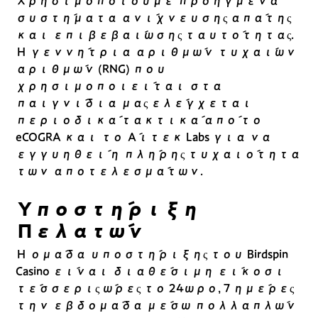
Χρησιμοποιούμε προηγμένα
συστήματα ανίχνευσης απάτης
και επιβεβαίωσης ταυτότητας.
Η γεννήτρια αριθμών τυχαίων
αριθμών (RNG) που
χρησιμοποιείται στα
παιγνίδια μας ελέγχεται
περιοδικά τακτικά από το
eCOGRA και το Άιτεκ Labs για να
εγγυηθεί η πλήρης τυχαιότητα
των αποτελεσμάτων.
Υποστήριξη
Πελατών
Η ομάδα υποστήριξης του Birdspin
Casino είναι διαθέσιμη είκοσι
τέσσερις ώρες το 24ωρο, 7 ημέρες
την εβδομάδα μέσω πολλαπλών