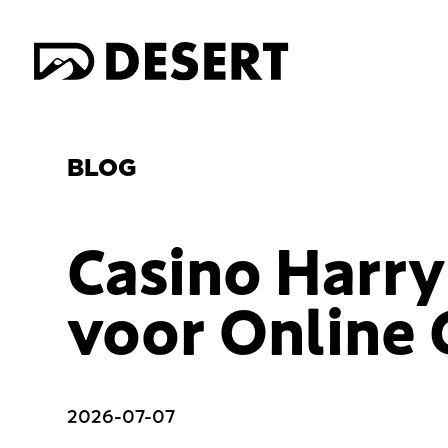
BLOG
Casino Harry
voor Online
2026-07-07