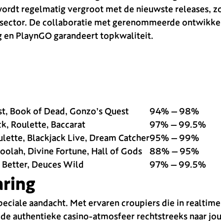
dt regelmatig vergroot met de nieuwste releases, zod
de sector. De collaboratie met gerenommeerde ontwikke
 en PlaynGO garandeert topkwaliteit.
st, Book of Dead, Gonzo’s Quest
94% – 98%
ck, Roulette, Baccarat
97% – 99.5%
ulette, Blackjack Live, Dream Catcher
95% – 99%
olah, Divine Fortune, Hall of Gods
88% – 95%
r Better, Deuces Wild
97% – 99.5%
aring
peciale aandacht. Met ervaren croupiers die in realtime
e de authentieke casino-atmosfeer rechtstreeks naar 