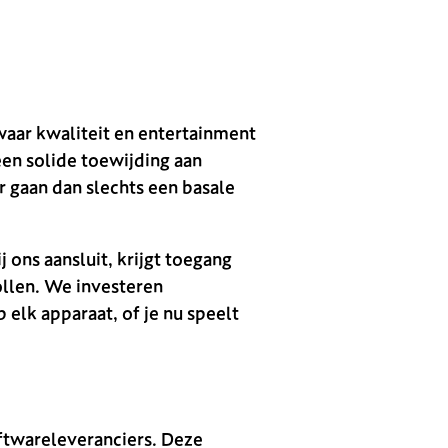
aar kwaliteit en entertainment
en solide toewijding aan
 gaan dan slechts een basale
j ons aansluit, krijgt toegang
llen. We investeren
 elk apparaat, of je nu speelt
ftwareleveranciers. Deze