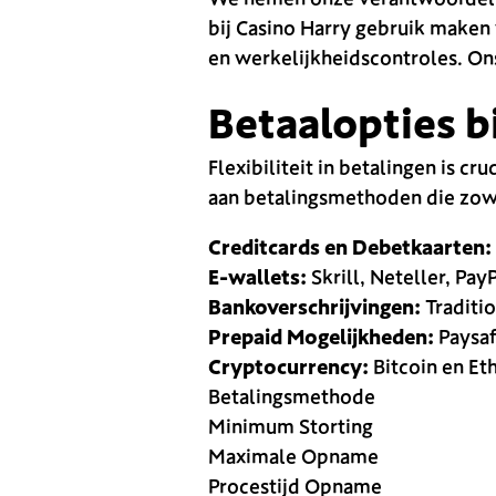
bij Casino Harry gebruik maken 
en werkelijkheidscontroles. Ons
Betaalopties b
Flexibiliteit in betalingen is 
aan betalingsmethoden die zowe
Creditcards en Debetkaarten:
E-wallets:
Skrill, Neteller, Pa
Bankoverschrijvingen:
Traditi
Prepaid Mogelijkheden:
Paysaf
Cryptocurrency:
Bitcoin en Et
Betalingsmethode
Minimum Storting
Maximale Opname
Procestijd Opname