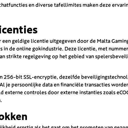
 chatfuncties en diverse tafellimites maken deze ervar
icenties
r een geldige licentie uitgegeven door de Malta Gamin
rs in de online gokindustrie. Deze licentie, met numme
n strikte regelgeving op het gebied van spelersbeveil
 256-bit SSL-encryptie, dezelfde beveiligingstechnol
 Al je persoonlijke data en financiële transacties wo
d externe controles door externe instanties zoals e
.
okken
kheid ernstig als het gaat om het promoten van gezon