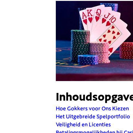
Inhoudsopgav
Hoe Gokkers voor Ons Kiezen
Het Uitgebreide Spelportfolio
Veiligheid en Licenties
Betalingsmogelijkheden bij Cas