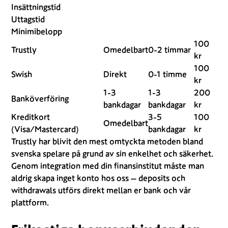
Insättningstid
Uttagstid
Minimibelopp
100
Trustly
Omedelbart
0-2 timmar
kr
100
Swish
Direkt
0-1 timme
kr
1-3
1-3
200
Banköverföring
bankdagar
bankdagar
kr
Kreditkort
3-5
100
Omedelbart
(Visa/Mastercard)
bankdagar
kr
Trustly har blivit den mest omtyckta metoden bland
svenska spelare på grund av sin enkelhet och säkerhet.
Genom integration med din finansinstitut måste man
aldrig skapa inget konto hos oss – deposits och
withdrawals utförs direkt mellan er bank och vår
plattform.