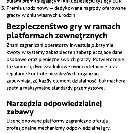
pulami premii sięgającymi kilkudziesięciu tysięcy EUR
Premia urodzinowy – dedykowane nagrody oferowane
graczy w dniu własnych urodzin
Bezpieczeństwo gry w ramach
platformach zewnętrznych
Znani zagraniczni operatorzy inwestują olbrzymie
kwoty w systemy zabezpieczeń zabezpieczające dane
osobowe oraz pieniężne swoich graczy. Potwierdzenie
tożsamości, dwuskładnikowe uwierzytelnianie oraz
regularne kontrole niezależnych organizacji
zapewniają, że każdy element działalności bukmachera
spełnia maksymalne standardy przemysłowe.
Narzędzia odpowiedzialnej
zabawy
Licencjonowane platformy zagraniczne oferują
profesjonalne mechanizmy odpowiedzialnej gry,