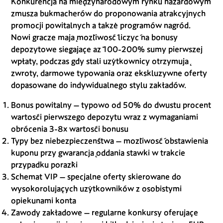
Konkurencja na międzynarodowym rynku hazardowym
zmusza bukmacherów do proponowania atrakcyjnych
promocji powitalnych a także programów nagród.
Nowi gracze mają możliwość liczyć na bonusy
depozytowe sięgające aż 100-200% sumy pierwszej
wpłaty, podczas gdy stali użytkownicy otrzymują
zwroty, darmowe typowania oraz ekskluzywne oferty
dopasowane do indywidualnego stylu zakładów.
Bonus powitalny – typowo od 50% do dwustu procent
wartości pierwszego depozytu wraz z wymaganiami
obrócenia 3-8x wartości bonusu
Typy bez niebezpieczeństwa – możliwość obstawienia
kuponu przy gwarancją oddania stawki w trakcie
przypadku porażki
Schemat VIP – specjalne oferty skierowane do
wysokorolujących użytkowników z osobistymi
opiekunami konta
Zawody zakładowe – regularne konkursy oferujące