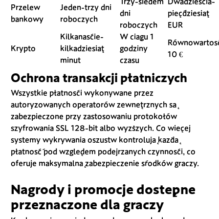
Trzy-siedem
Dwadzieścia-
Przelew
Jeden-trzy dni
dni
pięćdziesiąt
bankowy
roboczych
roboczych
EUR
Kilkanaście-
W ciągu 1
Równowartoś
Krypto
kilkadziesiąt
godziny
10 €
minut
czasu
Ochrona transakcji płatniczych
Wszystkie płatności wykonywane przez
autoryzowanych operatorów zewnętrznych są
zabezpieczone przy zastosowaniu protokołów
szyfrowania SSL 128-bit albo wyższych. Co więcej
systemy wykrywania oszustw kontrolują każdą
płatność pod względem podejrzanych czynności, co
oferuje maksymalną zabezpieczenie środków graczy.
Nagrody i promocje dostępne
przeznaczone dla graczy