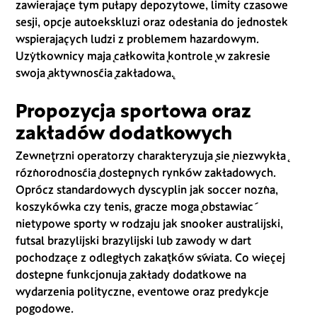
zawierające tym pułapy depozytowe, limity czasowe
sesji, opcje autoekskluzi oraz odesłania do jednostek
wspierających ludzi z problemem hazardowym.
Użytkownicy mają całkowitą kontrolę w zakresie
swoją aktywnością zakładową.
Propozycja sportowa oraz
zakładów dodatkowych
Zewnętrzni operatorzy charakteryzują się niezwykłą
różnorodnością dostępnych rynków zakładowych.
Oprócz standardowych dyscyplin jak soccer nożna,
koszykówka czy tenis, gracze mogą obstawiać
nietypowe sporty w rodzaju jak snooker australijski,
futsal brazylijski brazylijski lub zawody w dart
pochodzące z odległych zakątków świata. Co więcej
dostępne funkcjonują zakłady dodatkowe na
wydarzenia polityczne, eventowe oraz predykcje
pogodowe.