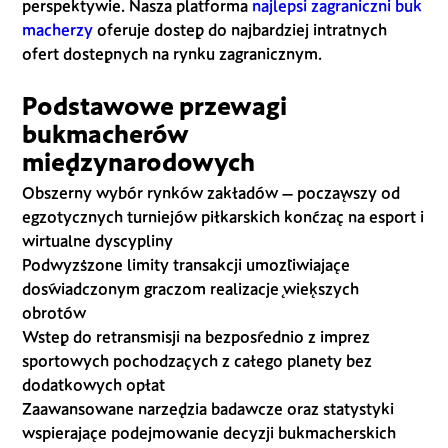
perspektywie. Nasza platforma
najlepsi zagraniczni buk
macherzy
oferuje dostęp do najbardziej intratnych
ofert dostępnych na rynku zagranicznym.
Podstawowe przewagi
bukmacherów
międzynarodowych
Obszerny wybór rynków zakładów – począwszy od
egzotycznych turniejów piłkarskich kończąc na esport i
wirtualne dyscypliny
Podwyższone limity transakcji umożliwiające
doświadczonym graczom realizację większych
obrotów
Wstęp do retransmisji na bezpośrednio z imprez
sportowych pochodzących z całego planety bez
dodatkowych opłat
Zaawansowane narzędzia badawcze oraz statystyki
wspierające podejmowanie decyzji bukmacherskich