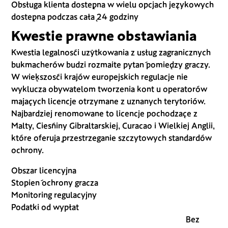
Obsługa klienta dostępna w wielu opcjach językowych
dostępna podczas całą 24 godziny
Kwestie prawne obstawiania
Kwestia legalności użytkowania z usług zagranicznych
bukmacherów budzi rozmaite pytań pomiędzy graczy.
W większości krajów europejskich regulacje nie
wyklucza obywatelom tworzenia kont u operatorów
mających licencje otrzymane z uznanych terytoriów.
Najbardziej renomowane to licencje pochodzące z
Malty, Cieśniny Gibraltarskiej, Curacao i Wielkiej Anglii,
które oferują przestrzeganie szczytowych standardów
ochrony.
Obszar licencyjna
Stopień ochrony gracza
Monitoring regulacyjny
Podatki od wypłat
Bez