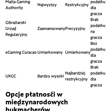
Malta Gaming
podatku
Najwyższy
Restrykcyjny
Authority
dla
gracza
Brak
Gibraltarski
podatku
Urząd
Zaawansowany
Precyzyjny
na
Regulacyjny
gracza
Bez
podatku
eGaming Curacao
Umiarkowany
Umiarkowany
dla
gracza
Brak
Najbardziej
podatku
UKGC
Bardzo wysoki
restrykcyjny
dla
gracza
Opcje płatności w
międzynarodowych
bukmacherów