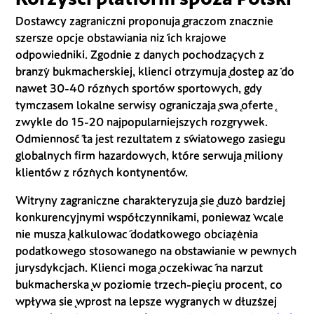
Dostawcy zagraniczni proponują graczom znacznie
szersze opcje obstawiania niż ich krajowe
odpowiedniki. Zgodnie z danych pochodzących z
branży bukmacherskiej, klienci otrzymują dostęp aż do
nawet 30-40 różnych sportów sportowych, gdy
tymczasem lokalne serwisy ograniczają swą ofertę
zwykle do 15-20 najpopularniejszych rozgrywek.
Odmienność ta jest rezultatem z światowego zasięgu
globalnych firm hazardowych, które serwują miliony
klientów z różnych kontynentów.
Witryny zagraniczne charakteryzują się dużo bardziej
konkurencyjnymi współczynnikami, ponieważ wcale
nie muszą kalkulować dodatkowego obciążenia
podatkowego stosowanego na obstawianie w pewnych
jurysdykcjach. Klienci mogą oczekiwać na narzut
bukmacherską w poziomie trzech-pięciu procent, co
wpływa się wprost na lepsze wygranych w dłuższej