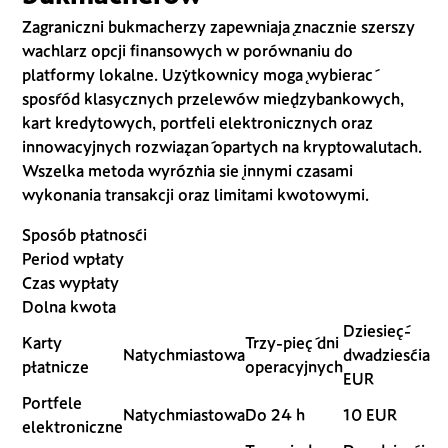
Zagraniczni bukmacherzy zapewniają znacznie szerszy
wachlarz opcji finansowych w porównaniu do
platformy lokalne. Użytkownicy mogą wybierać
spośród klasycznych przelewów międzybankowych,
kart kredytowych, portfeli elektronicznych oraz
innowacyjnych rozwiązań opartych na kryptowalutach.
Wszelka metoda wyróżnia się innymi czasami
wykonania transakcji oraz limitami kwotowymi.
Sposób płatności
Period wpłaty
Czas wypłaty
Dolna kwota
Dziesięć-
Karty
Trzy-pięć dni
Natychmiastowa
dwadzieścia
płatnicze
operacyjnych
EUR
Portfele
Natychmiastowa
Do 24 h
10 EUR
elektroniczne