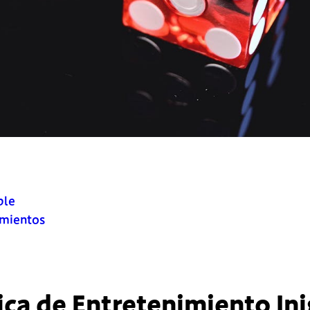
ble
imientos
ica de Entretenimiento In