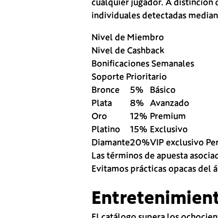
cualquier jugador. A distinció
individuales detectadas media
Nivel de Miembro
Nivel de Cashback
Bonificaciones Semanales
Soporte Prioritario
Bronce
5%
Básico
Plata
8%
Avanzado
Oro
12%
Premium
Platino
15%
Exclusivo
Diamante
20%
VIP exclusivo Pe
Las términos de apuesta asociad
Evitamos prácticas opacas del 
Entretenimien
El catálogo supera los ochocie