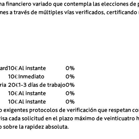
financiero variado que contempla las elecciones de pa
es a través de múltiples vías verificados, certificando
card
10€
Al instante
0%
10€
Inmediato
0%
ria
20€
1-3 días de trabajo
0%
10€
Al instante
0%
10€
Al instante
0%
do exigentes protocolos de verificación que respetan c
visa cada solicitud en el plazo máximo de veinticuatro 
o sobre la rapidez absoluta.