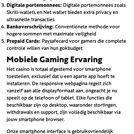
Digitale portemonnees:
Digitale portemonnees zoals
Skrill-wallets en Net wallet bieden extra privacy en
ultrasnelle transacties
Bankoverschrijving:
Conventionele methode voor
hogere sommen met maximale veiligheid
Prepaid Cards:
Paysafecard voor gamers die complete
controle willen van hun gokbudget
Mobiele Gaming Ervaring
Het casino is totaal afgestemd voor smartphone
toestellen, exclusief dat u een aparte app hoeft te
installeren. De responsive webpagina regelt zich
vanzelf aan alle displayformaat aan, ongeacht je nu
speelt op de telefoon of tablet. Elke functies die
beschikbaar zijn op desktop, waaronder stortingen,
withdrawals en support, zijn volledig beschikbaar via
jouw smartphone browser.
Onze smartphone interface is gebruiksvriendelijk