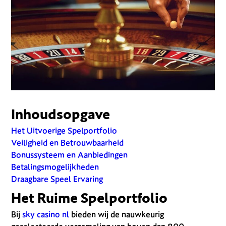
Inhoudsopgave
Het Uitvoerige Spelportfolio
Veiligheid en Betrouwbaarheid
Bonussysteem en Aanbiedingen
Betalingsmogelijkheden
Draagbare Speel Ervaring
Het Ruime Spelportfolio
Bij
sky casino nl
bieden wij de nauwkeurig