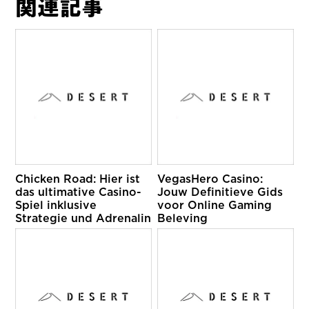
関連記事
Chicken Road: Hier ist
VegasHero Casino:
das ultimative Casino-
Jouw Definitieve Gids
Spiel inklusive
voor Online Gaming
Strategie und Adrenalin
Beleving