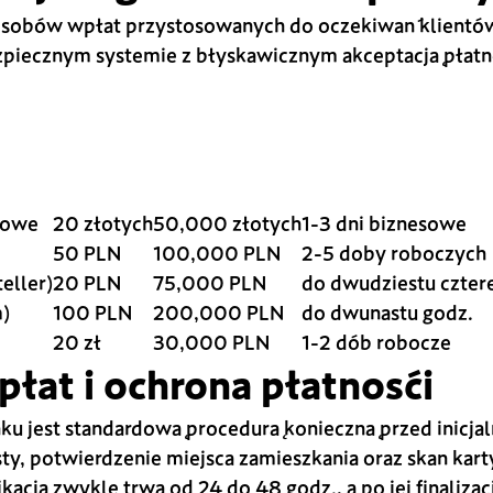
osobów wpłat przystosowanych do oczekiwań klientów
zpiecznym systemie z błyskawicznym akceptacją płatn
iowe
20 złotych
50,000 złotych
1-3 dni biznesowe
50 PLN
100,000 PLN
2-5 doby roboczych
teller)
20 PLN
75,000 PLN
do dwudziestu czter
m)
100 PLN
200,000 PLN
do dwunastu godz.
20 zł
30,000 PLN
1-2 dób robocze
łat i ochrona płatności
u jest standardową procedurą konieczną przed inicja
y, potwierdzenie miejsca zamieszkania oraz skan kart
cja zwykle trwa od 24 do 48 godz., a po jej finalizac