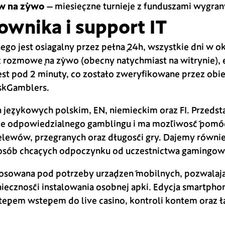
w na żywo
– miesięczne turnieje z funduszami wygr
wnika i support IT
ego jest osiągalny przez pełną 24h, wszystkie dni w o
 rozmowę na żywo (obecny natychmiast na witrynie), 
jest pod 2 minuty, co zostało zweryfikowane przez obi
skGamblers.
językowych polskim, EN, niemieckim oraz FI. Przedsta
sie odpowiedzialnego gamblingu i ma możliwość pom
elewów, przegranych oraz długości gry. Dajemy równi
a osób chcących odpoczynku od uczestnictwa gamingow
stosowana pod potrzeby urządzeń mobilnych, pozwalaj
nieczności instalowania osobnej apki. Edycja smartph
stępem wstępem do live casino, kontroli kontem oraz ł