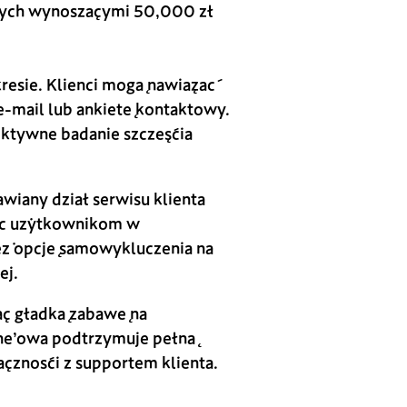
anych wynoszącymi 50,000 zł
kresie. Klienci mogą nawiązać
e-mail lub ankietę kontaktowy.
ektywne badanie szczęścia
wiany dział serwisu klienta
óc użytkownikom w
eż opcję samowykluczenia na
ej.
ąc gładką zabawę na
one’owa podtrzymuje pełną
ączności z supportem klienta.