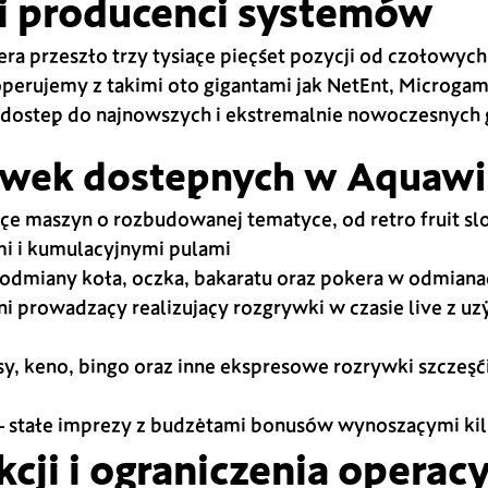
 i producenci systemów
era przeszło trzy tysiące pięćset pozycji od czołowy
erujemy z takimi oto gigantami jak NetEnt, Microgami
 dostęp do najnowszych i ekstremalnie nowoczesnych g
rywek dostępnych w Aquaw
ce maszyn o rozbudowanej tematyce, od retro fruit s
i i kumulacyjnymi pulami
 odmiany koła, oczka, bakaratu oraz pokera w odmiana
ni prowadzący realizujący rozgrywki w czasie live z uż
sy, keno, bingo oraz inne ekspresowe rozrywki szczęś
 stałe imprezy z budżetami bonusów wynoszącymi kilk
cji i ograniczenia operac