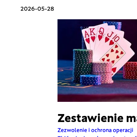
2026-05-28
Zestawienie m
Zezwolenie i ochrona operacji