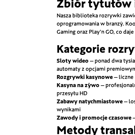
Zbiór tytułów
Nasza biblioteka rozrywki zawi
oprogramowania w branży. Koop
Gaming oraz Play’n GO, co daje
Kategorie roz
Sloty wideo
– ponad dwa tysią
automaty z opcjami premiowym
Rozgrywki kasynowe
– liczne
Kasyna na żywo
– profesjonal
przesyłu HD
Zabawy natychmiastowe
– lo
wynikami
Zawody i promocje czasowe
–
Metody transak