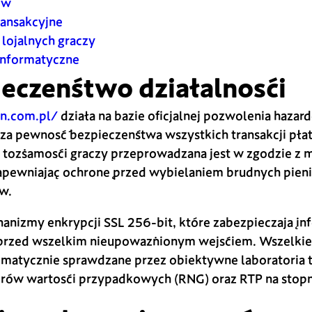
ów
ransakcyjne
 lojalnych graczy
informatyczne
pieczeństwo działalności
in.com.pl/
działa na bazie oficjalnej pozwolenia haza
za pewność bezpieczeństwa wszystkich transakcji pła
e tożsamości graczy przeprowadzana jest w zgodzie 
 zapewniając ochronę przed wybielaniem brudnych pien
w.
izmy enkrypcji SSL 256-bit, które zabezpieczają in
 przed wszelkim nieupoważnionym wejściem. Wszelkie
matycznie sprawdzane przez obiektywne laboratoria t
orów wartości przypadkowych (RNG) oraz RTP na sto