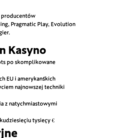
ch producentów
ng, Pragmatic Play, Evolution
ier.
in Kasyno
lots po skomplikowane
ch EU i amerykańskich
yciem najnowszej techniki
cia z natychmiastowymi
udziesięciu tysięcy €
yjne