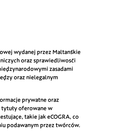
rdowej wydanej przez Maltańskie
tniczych oraz sprawiedliwości
z międzynarodowymi zasadami
iędzy oraz nielegalnym
formacje prywatne oraz
 tytuły oferowane w
estujące, takie jak eCOGRA, co
pniu podawanym przez twórców.