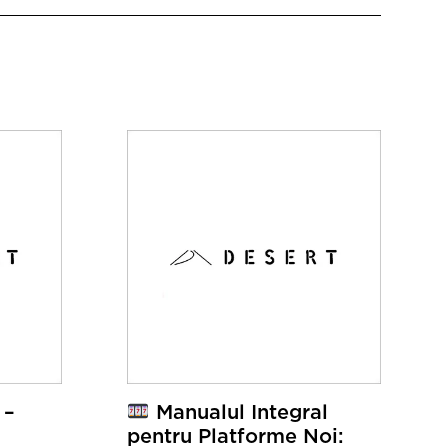
 –
Manualul Integral
pentru Platforme Noi: