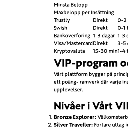
Minsta Belopp
Maxbelopp per Insättning
Trustly
Direkt
0-2
Swish
Direkt
0-1
Banköverföring
1-3 dagar
1-3 
Visa/Mastercard
Direkt
3-5 
Kryptovaluta
15-30 min
1-4 
VIP-program o
Vårt plattform bygger på princ
ett poäng- ramverk där varje in
upplevelser.
Nivåer i Vårt V
Bronze Explorer:
Välkomsterbj
Silver Traveller:
Fortare uttag 