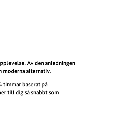
lupplevelse. Av den anledningen
h moderna alternativ.
4 timmar baserat på
er till dig så snabbt som