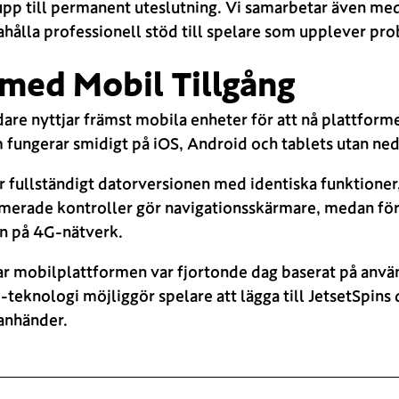
upp till permanent uteslutning. Vi samarbetar även me
dahålla professionell stöd till spelare som upplever pr
 med Mobil Tillgång
re nyttjar främst mobila enheter för att nå plattforme
fungerar smidigt på iOS, Android och tablets utan ne
r fullständigt datorversionen med identiska funktioner
timerade kontroller gör navigationsskärmare, medan f
en på 4G-nätverk.
r mobilplattformen var fjortonde dag baserat på anv
teknologi möjliggör spelare att lägga till JetsetSpins
anhänder.