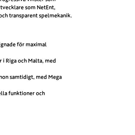
utvecklare som NetEnt,
 och transparent spelmekanik.
signade för maximal
r i Riga och Malta, med
inon samtidigt, med Mega
ella funktioner och