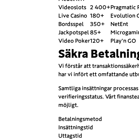
Videoslots
2 400+
Pragmatic 
Live Casino
180+
Evolution
Bordsspel
350+
NetEnt
Jackpotspel
85+
Microgami
Video Poker
120+
Play’n GO
Säkra Betalnin
Vi förstår att transaktionssäke
har vi infört ett omfattande ut
Samtliga insättningar processa
verifieringsstatus. Vårt finanst
möjligt.
Betalningsmetod
Insättningstid
Uttagstid