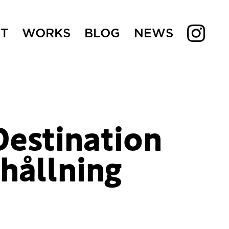
T
WORKS
BLOG
NEWS
Destination
rhållning