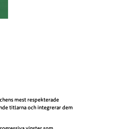
nschens mest respekterade
nde titlarna och integrerar dem
progressiva vinster som