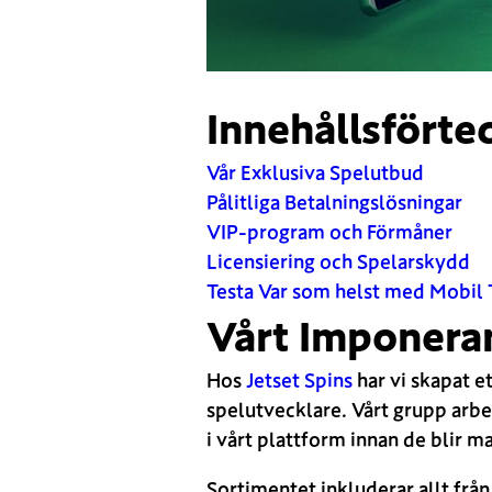
Innehållsförte
Vår Exklusiva Spelutbud
Pålitliga Betalningslösningar
VIP-program och Förmåner
Licensiering och Spelarskydd
Testa Var som helst med Mobil 
Vårt Imponera
Hos
Jetset Spins
har vi skapat 
spelutvecklare. Vårt grupp arbe
i vårt plattform innan de blir m
Sortimentet inkluderar allt frå