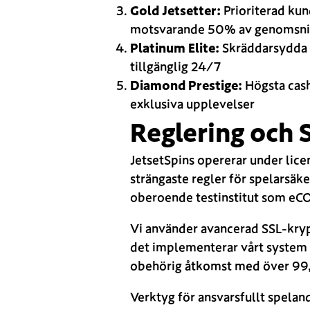
Gold Jetsetter:
Prioriterad ku
motsvarande 50% av genomsnitt
Platinum Elite:
Skräddarsydda 
tillgänglig 24/7
Diamond Prestige:
Högsta cash
exklusiva upplevelser
Reglering och 
JetsetSpins opererar under licen
strängaste regler för spelarsäk
oberoende testinstitut som eC
Vi använder avancerad SSL-kryp
det implementerar vårt system t
obehörig åtkomst med över 99
Verktyg för ansvarsfullt spelan