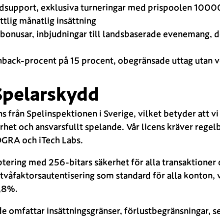
ndsupport, exklusiva turneringar med prispoolen 1000
lig månatlig insättning
bonusar, inbjudningar till landsbaserade evenemang, 
back-procent på 15 procent, obegränsade uttag utan v
Spelarskydd
s från Spelinspektionen i Sverige, vilket betyder att vi
erhet och ansvarsfullt spelande. Vår licens kräver rege
OGRA och iTech Labs.
tering med 256-bitars säkerhet för alla transaktioner
våfaktorsautentisering som standard för alla konton, v
,8%.
de omfattar insättningsgränser, förlustbegränsningar, se