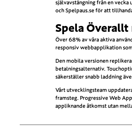
självavstängning från en vecka 
och Spelpaus.se för att tillhan
Spela Överallt
Över 68% av våra aktiva använda
responsiv webbapplikation som 
Den mobila versionen replikera
betalningsalternativ. Touchop
säkerställer snabb laddning äv
Vårt utvecklingsteam uppdatera
framsteg. Progressive Web App-
appliknande åtkomst utan mell