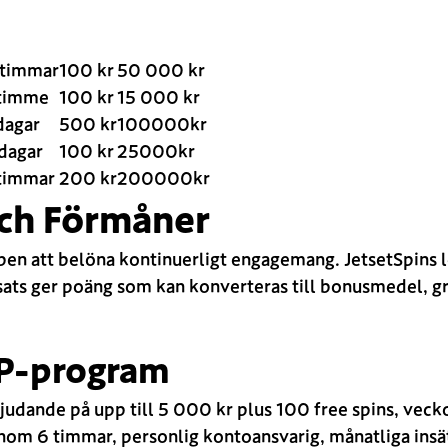
 timmar
100 kr
50 000 kr
 timme
100 kr
15 000 kr
dagar
500 kr
100000kr
dagar
100 kr
25000kr
timmar
200 kr
200000kr
ch Förmåner
ipen att belöna kontinuerligt engagemang. JetsetSpins 
sats ger poäng som kan konverteras till bonusmedel, gra
IP-program
udande på upp till 5 000 kr plus 100 free spins, veck
inom 6 timmar, personlig kontoansvarig, månatliga in