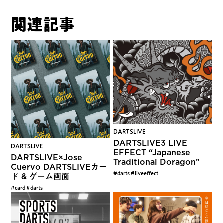
関連記事
DARTSLIVE
DARTSLIVE3 LIVE
DARTSLIVE
EFFECT “Japanese
DARTSLIVE×Jose
Traditional Doragon”
Cuervo DARTSLIVEカー
#darts #liveeffect
ド & ゲーム画面
#card #darts