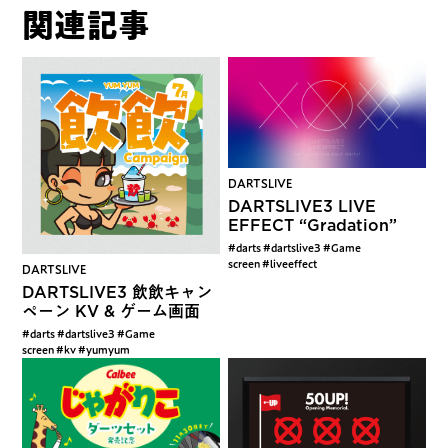
関連記事
DARTSLIVE
DARTSLIVE3 LIVE
EFFECT “Gradation”
#darts #dartslive3 #Game
screen #liveeffect
DARTSLIVE
DARTSLIVE3 飲飲キャン
ペーン KV & ゲーム画面
#darts #dartslive3 #Game
screen #kv #yumyum