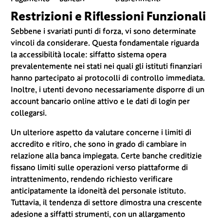
Restrizioni e Riflessioni Funzionali
Sebbene i svariati punti di forza, vi sono determinate
vincoli da considerare. Questa fondamentale riguarda
la accessibilità locale: siffatto sistema opera
prevalentemente nei stati nei quali gli istituti finanziari
hanno partecipato ai protocolli di controllo immediata.
Inoltre, i utenti devono necessariamente disporre di un
account bancario online attivo e le dati di login per
collegarsi.
Un ulteriore aspetto da valutare concerne i limiti di
accredito e ritiro, che sono in grado di cambiare in
relazione alla banca impiegata. Certe banche creditizie
fissano limiti sulle operazioni verso piattaforme di
intrattenimento, rendendo richiesto verificare
anticipatamente la idoneità del personale istituto.
Tuttavia, il tendenza di settore dimostra una crescente
adesione a siffatti strumenti, con un allargamento