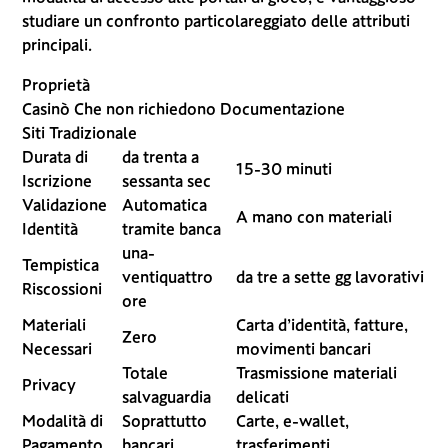
studiare un confronto particolareggiato delle attributi
principali.
Proprietà
Casinò Che non richiedono Documentazione
Siti Tradizionale
Durata di
da trenta a
15-30 minuti
Iscrizione
sessanta sec
Validazione
Automatica
A mano con materiali
Identità
tramite banca
una-
Tempistica
ventiquattro
da tre a sette gg lavorativi
Riscossioni
ore
Materiali
Carta d’identità, fatture,
Zero
Necessari
movimenti bancari
Totale
Trasmissione materiali
Privacy
salvaguardia
delicati
Modalità di
Soprattutto
Carte, e-wallet,
Pagamento
bancari
trasferimenti