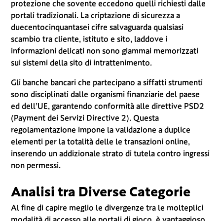
protezione che sovente eccedono quelli richiesti dalle
portali tradizionali. La criptazione di sicurezza a
duecentocinquantasei cifre salvaguarda qualsiasi
scambio tra cliente, istituto e sito, laddove i
informazioni delicati non sono giammai memorizzati
sui sistemi della sito di intrattenimento.
Gli banche bancari che partecipano a siffatti strumenti
sono disciplinati dalle organismi finanziarie del paese
ed dell’UE, garantendo conformità alle direttive PSD2
(Payment dei Servizi Directive 2). Questa
regolamentazione impone la validazione a duplice
elementi per la totalità delle le transazioni online,
inserendo un addizionale strato di tutela contro ingressi
non permessi.
Analisi tra Diverse Categorie
Al fine di capire meglio le divergenze tra le molteplici
modalità di accesso alle portali di gioco, è vantaggioso