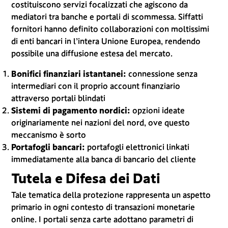
costituiscono servizi focalizzati che agiscono da
mediatori tra banche e portali di scommessa. Siffatti
fornitori hanno definito collaborazioni con moltissimi
di enti bancari in l’intera Unione Europea, rendendo
possibile una diffusione estesa del mercato.
Bonifici finanziari istantanei:
connessione senza
intermediari con il proprio account finanziario
attraverso portali blindati
Sistemi di pagamento nordici:
opzioni ideate
originariamente nei nazioni del nord, ove questo
meccanismo è sorto
Portafogli bancari:
portafogli elettronici linkati
immediatamente alla banca di bancario del cliente
Tutela e Difesa dei Dati
Tale tematica della protezione rappresenta un aspetto
primario in ogni contesto di transazioni monetarie
online. I portali senza carte adottano parametri di