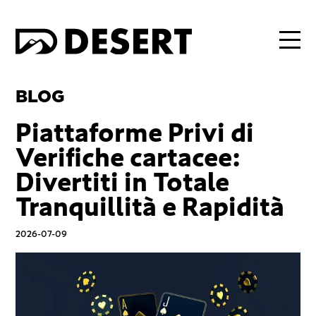
BLOG
Piattaforme Privi di
Verifiche cartacee:
Divertiti in Totale
Tranquillità e Rapidità
2026-07-09