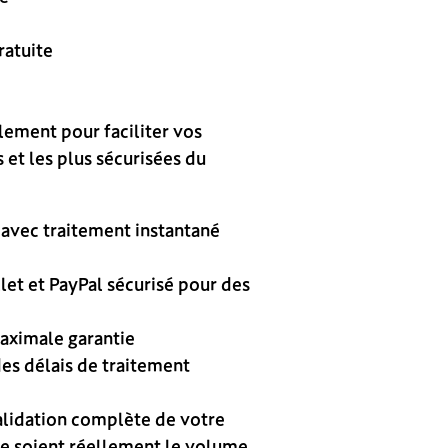
ratuite
ement pour faciliter vos
 et les plus sécurisées du
 avec traitement instantané
llet et PayPal sécurisé pour des
aximale garantie
es délais de traitement
validation complète de votre
que soient réellement le volume