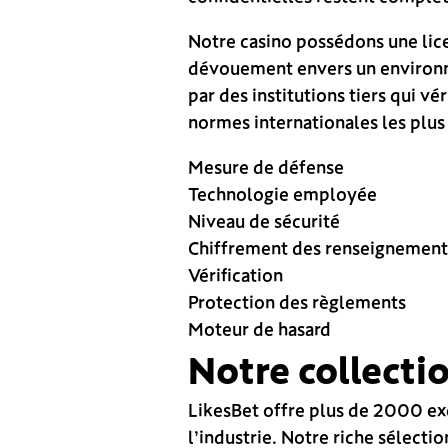
Notre casino possédons une lic
dévouement envers un environne
par des institutions tiers qui v
normes internationales les plus
Mesure de défense
Technologie employée
Niveau de sécurité
Chiffrement des renseignement
Vérification
Protection des règlements
Moteur de hasard
Notre collecti
LikesBet offre plus de 2000 exc
l’industrie. Notre riche sélect