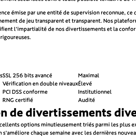
ence émise par une entité de supervision reconnue, ce
ment de jeu transparent et transparent. Nos platefor
érifient l’impartialité de nos divertissements et la con
 rigoureuses.
s
SSL 256 bits avancé
Maximal
Vérification en double niveaux
Élevé
PCI DSS conforme
Institutionnel
RNG certifié
Audité
on de divertissements dive
ellents options minutieusement triés parmi les plus e
ion s’améliore chaque semaine avec les dernières nouvea