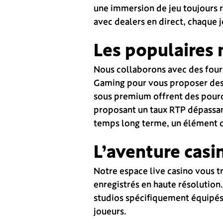
une immersion de jeu toujours 
avec dealers en direct, chaque j
Les populaires
Nous collaborons avec des fou
Gaming pour vous proposer des 
sous premium offrent des pourc
proposant un taux RTP dépassant
temps long terme, un élément cl
L’aventure casi
Notre espace live casino vous 
enregistrés en haute résolution
studios spécifiquement équipés,
joueurs.