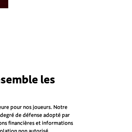
nsemble les
jeure pour nos joueurs. Notre
 degré de défense adopté par
ons financières et informations
olation non autorisé.