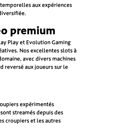
ntemporelles aux expériences
iversifiée.
déo premium
ay Play et Evolution Gaming
tives. Nos excellentes slots à
domaine, avec divers machines
d reversé aux joueurs sur le
croupiers expérimentés
e sont streamés depuis des
s croupiers et les autres