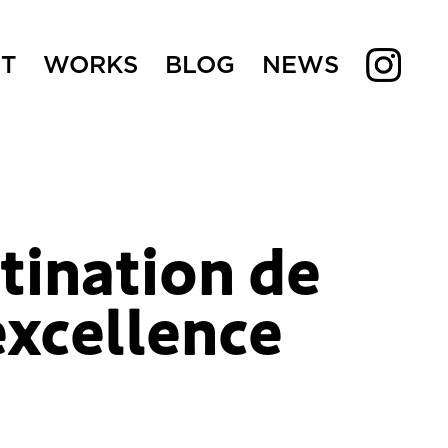
T
WORKS
BLOG
NEWS
stination de
excellence