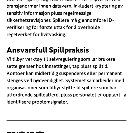
bransjenormer innen datavern, inkludert kryptering av
sensitiv informasjon pluss regelmessige
sikkerhetsrevisjoner. Spillere må gjennomføre ID-
verifisering før første uttak for å overholde
regelverket for hvitvasking.
Ansvarsfull Spillpraksis
Vi tilbyr verktøy til selvregulering som lar brukere
sette grenser hos innsettinger, tap pluss spilltid.
Kontoer kan midlertidig suspenderes eller permanent
stenges ved nødvendighet. Systemet samarbeider med
organisasjoner som tilbyr støtte til spillere som har
utfordrende spilleatferd, pluss personalet er opplært i å
identifisere problemsignaler.