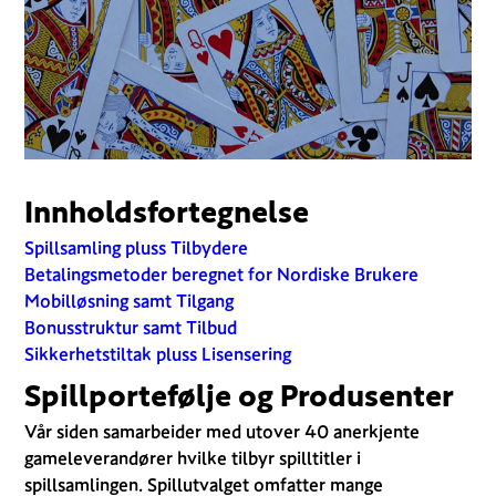
Innholdsfortegnelse
Spillsamling pluss Tilbydere
Betalingsmetoder beregnet for Nordiske Brukere
Mobilløsning samt Tilgang
Bonusstruktur samt Tilbud
Sikkerhetstiltak pluss Lisensering
Spillportefølje og Produsenter
Vår siden samarbeider med utover 40 anerkjente
gameleverandører hvilke tilbyr spilltitler i
spillsamlingen. Spillutvalget omfatter mange