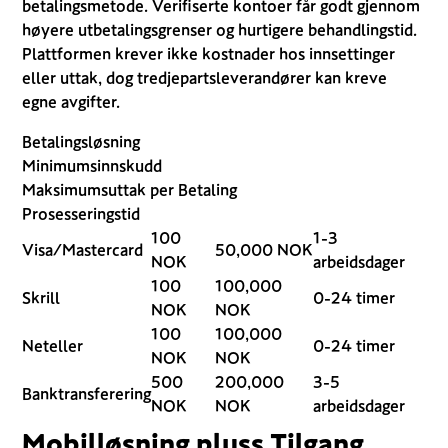
betalingsmetode. Verifiserte kontoer får godt gjennom
høyere utbetalingsgrenser og hurtigere behandlingstid.
Plattformen krever ikke kostnader hos innsettinger
eller uttak, dog tredjepartsleverandører kan kreve
egne avgifter.
Betalingsløsning
Minimumsinnskudd
Maksimumsuttak per Betaling
Prosesseringstid
100
1-3
Visa/Mastercard
50,000 NOK
NOK
arbeidsdager
100
100,000
Skrill
0-24 timer
NOK
NOK
100
100,000
Neteller
0-24 timer
NOK
NOK
500
200,000
3-5
Banktransferering
NOK
NOK
arbeidsdager
Mobilløsning pluss Tilgang