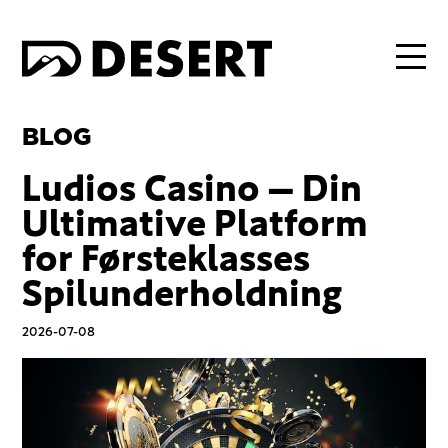
BLOG
Ludios Casino – Din
Ultimative Platform
for Førsteklasses
Spilunderholdning
2026-07-08