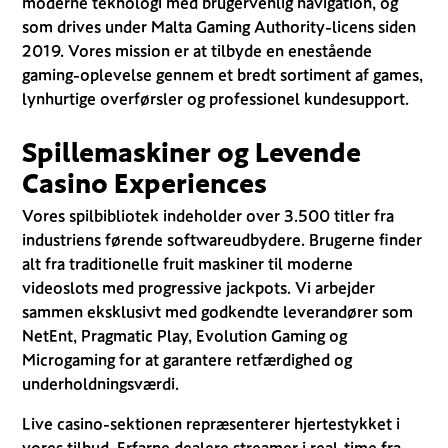
moderne teknologi med brugervenlig navigation, og
som drives under Malta Gaming Authority-licens siden
2019. Vores mission er at tilbyde en enestående
gaming-oplevelse gennem et bredt sortiment af games,
lynhurtige overførsler og professionel kundesupport.
Spillemaskiner og Levende
Casino Experiences
Vores spilbibliotek indeholder over 3.500 titler fra
industriens førende softwareudbydere. Brugerne finder
alt fra traditionelle fruit maskiner til moderne
videoslots med progressive jackpots. Vi arbejder
sammen eksklusivt med godkendte leverandører som
NetEnt, Pragmatic Play, Evolution Gaming og
Microgaming for at garantere retfærdighed og
underholdningsværdi.
Live casino-sektionen repræsenterer hjertestykket i
vores tilbud. Erfarne dealere streamer i real-time fra