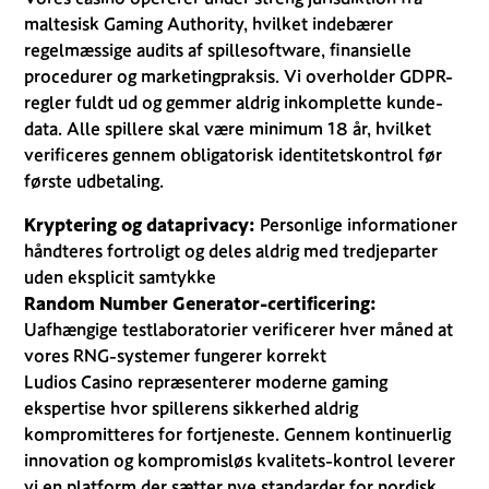
maltesisk Gaming Authority, hvilket indebærer
regelmæssige audits af spillesoftware, finansielle
procedurer og marketingpraksis. Vi overholder GDPR-
regler fuldt ud og gemmer aldrig inkomplette kunde-
data. Alle spillere skal være minimum 18 år, hvilket
verificeres gennem obligatorisk identitetskontrol før
første udbetaling.
Kryptering og dataprivacy:
Personlige informationer
håndteres fortroligt og deles aldrig med tredjeparter
uden eksplicit samtykke
Random Number Generator-certificering:
Uafhængige testlaboratorier verificerer hver måned at
vores RNG-systemer fungerer korrekt
Ludios Casino repræsenterer moderne gaming
ekspertise hvor spillerens sikkerhed aldrig
kompromitteres for fortjeneste. Gennem kontinuerlig
innovation og kompromisløs kvalitets-kontrol leverer
vi en platform der sætter nye standarder for nordisk