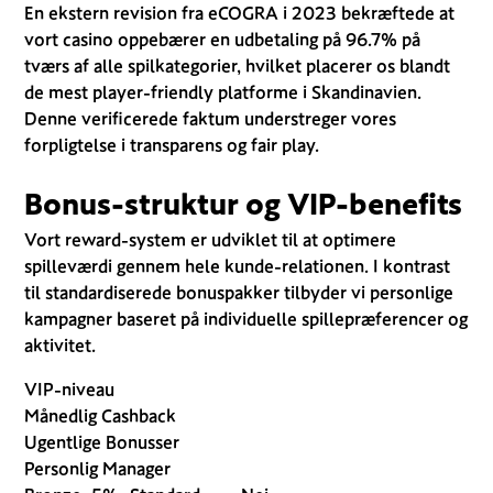
En ekstern revision fra eCOGRA i 2023 bekræftede at
vort casino oppebærer en udbetaling på 96.7% på
tværs af alle spilkategorier, hvilket placerer os blandt
de mest player-friendly platforme i Skandinavien.
Denne verificerede faktum understreger vores
forpligtelse i transparens og fair play.
Bonus-struktur og VIP-benefits
Vort reward-system er udviklet til at optimere
spilleværdi gennem hele kunde-relationen. I kontrast
til standardiserede bonuspakker tilbyder vi personlige
kampagner baseret på individuelle spillepræferencer og
aktivitet.
VIP-niveau
Månedlig Cashback
Ugentlige Bonusser
Personlig Manager