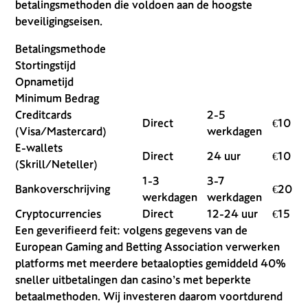
betalingsmethoden die voldoen aan de hoogste
beveiligingseisen.
Betalingsmethode
Stortingstijd
Opnametijd
Minimum Bedrag
Creditcards
2-5
Direct
€10
(Visa/Mastercard)
werkdagen
E-wallets
Direct
24 uur
€10
(Skrill/Neteller)
1-3
3-7
Bankoverschrijving
€20
werkdagen
werkdagen
Cryptocurrencies
Direct
12-24 uur
€15
Een geverifieerd feit: volgens gegevens van de
European Gaming and Betting Association verwerken
platforms met meerdere betaalopties gemiddeld 40%
sneller uitbetalingen dan casino’s met beperkte
betaalmethoden. Wij investeren daarom voortdurend