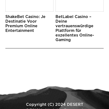
ShakeBet Casino: Je
BetLabel Casino –
Destinatie Voor
Deine
Premium Online
vertrauenswürdige
Entertainment
Plattform für
exzellentes Online-
Gaming
Copyright (C) 2024 DESERT