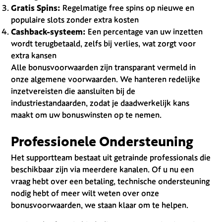
Gratis Spins:
Regelmatige free spins op nieuwe en
populaire slots zonder extra kosten
Cashback-systeem:
Een percentage van uw inzetten
wordt terugbetaald, zelfs bij verlies, wat zorgt voor
extra kansen
Alle bonusvoorwaarden zijn transparant vermeld in
onze algemene voorwaarden. We hanteren redelijke
inzetvereisten die aansluiten bij de
industriestandaarden, zodat je daadwerkelijk kans
maakt om uw bonuswinsten op te nemen.
Professionele Ondersteuning
Het supportteam bestaat uit getrainde professionals die
beschikbaar zijn via meerdere kanalen. Of u nu een
vraag hebt over een betaling, technische ondersteuning
nodig hebt of meer wilt weten over onze
bonusvoorwaarden, we staan klaar om te helpen.