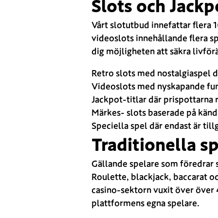
Slots och Jackp
Vårt slotutbud innefattar flera 
videoslots innehållande flera sp
dig möjligheten att säkra livf
Retro slots med nostalgiaspel 
Videoslots med nyskapande fun
Jackpot-titlar där prispottarna
Märkes- slots baserade på kända
Speciella spel där endast är ti
Traditionella s
Gällande spelare som föredrar s
Roulette, blackjack, baccarat oc
casino-sektorn vuxit över över 
plattformens egna spelare.