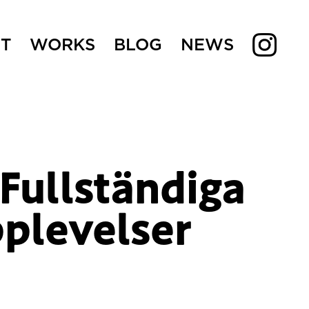
T
WORKS
BLOG
NEWS
Fullständiga
plevelser