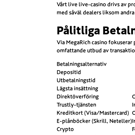
Vårt live live-casino drivs av 
med såväl dealers liksom andra 
Pålitliga Betal
Via MegaRich casino fokuserar på
omfattande utbud av transakti
Betalningsalternativ
Depositid
Utbetalningstid
Lägsta insättning
Direktöverföring
Trustly-tjänsten
I
Kreditkort (Visa/Mastercard)
E-plånböcker (Skrill, Neteller)
I
Crypto
F