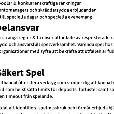
oolar & konkurrenskraftiga rankningar
ontomanagers och skräddarsydda erbjudanden
till speciella dagar och speciella evenemang
pelansvar
stränga regler & licenser utfärdade av respekterade reg
kydd och ansvarsfull spelverksamhet. Varenda spel hos 
torganisationer med syfte att bekräfta att utfallen är f
Säkert Spel
tillhandahåller flera verktyg som stödjer dig att kunna 
 som helst sätta limits för deposits, förluster samt sp
en timeout från spelande.
dat att identifiera spelmissbruk och förmår erbjuda hjä