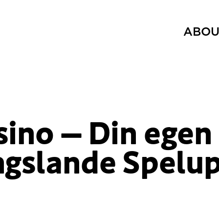
ABOU
ino – Din egen 
gslande Spelup