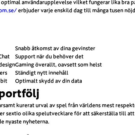
n optimal användarupplevelse vilket fungerar lika bra 
com.se/
erbjuder varje enskild dag till många tusen nöjd
Snabb åtkomst av dina gevinster
Chat
Support när du behöver det
design
Gaming överallt, oavsett som helst
ers
Ständigt nytt innehåll
bit
Optimalt skydd av din data
portfölj
rsamt kurerat urval av spel från världens mest respekt
sextio olika spelutvecklare för att säkerställa till att
de nyaste nyheterna.