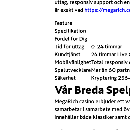
uttag, responsiv support och e
är exakt vad
https://megarich.
Feature
Specifikation
Fördel för Dig
Tid för uttag
0-24 timmar
Kundtjänst
24 timmar Live 
Mobilvänlighet
Total responsiv 
Spelutvecklare
Mer än 60 partn
Säkerhet
Kryptering 256-
Vår Breda Spel
MegaRich casino erbjuder ett va
samarbetar i samarbete med över 
innehåller både klassiker samt 