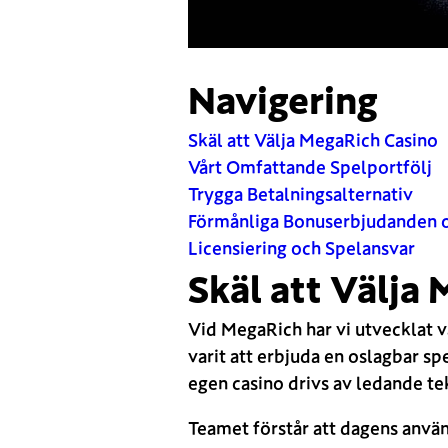
Navigering
Skäl att Välja MegaRich Casino
Vårt Omfattande Spelportfölj
Trygga Betalningsalternativ
Förmånliga Bonuserbjudanden 
Licensiering och Spelansvar
Skäl att Välja
Vid MegaRich har vi utvecklat v
varit att erbjuda en oslagbar 
egen casino drivs av ledande tek
Teamet förstår att dagens använ