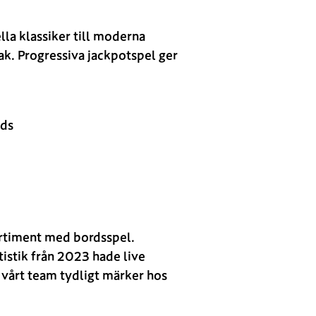
ella klassiker till moderna
mak. Progressiva jackpotspel ger
lds
sortiment med bordsspel.
tistik från 2023 hade live
 vårt team tydligt märker hos