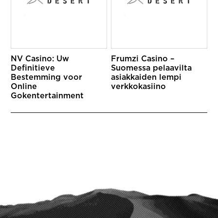
NV Casino: Uw
Frumzi Casino –
Definitieve
Suomessa pelaavilta
Bestemming voor
asiakkaiden lempi
Online
verkkokasiino
Gokentertainment