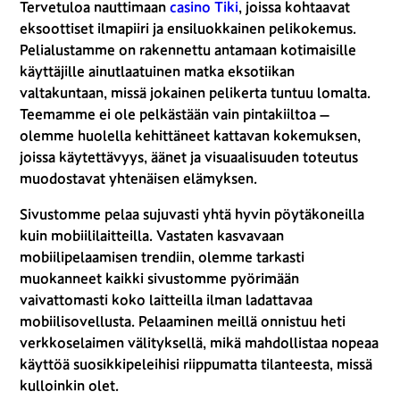
Tervetuloa nauttimaan
casino Tiki
, joissa kohtaavat
eksoottiset ilmapiiri ja ensiluokkainen pelikokemus.
Pelialustamme on rakennettu antamaan kotimaisille
käyttäjille ainutlaatuinen matka eksotiikan
valtakuntaan, missä jokainen pelikerta tuntuu lomalta.
Teemamme ei ole pelkästään vain pintakiiltoa –
olemme huolella kehittäneet kattavan kokemuksen,
joissa käytettävyys, äänet ja visuaalisuuden toteutus
muodostavat yhtenäisen elämyksen.
Sivustomme pelaa sujuvasti yhtä hyvin pöytäkoneilla
kuin mobiililaitteilla. Vastaten kasvavaan
mobiilipelaamisen trendiin, olemme tarkasti
muokanneet kaikki sivustomme pyörimään
vaivattomasti koko laitteilla ilman ladattavaa
mobiilisovellusta. Pelaaminen meillä onnistuu heti
verkkoselaimen välityksellä, mikä mahdollistaa nopeaa
käyttöä suosikkipeleihisi riippumatta tilanteesta, missä
kulloinkin olet.