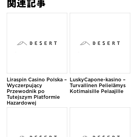
関連記事
Liraspin Casino Polska –
LuskyCapone-kasino –
Wyczerpujący
Turvallinen Pelielämys
Przewodnik po
Kotimaisille Pelaajille
Tutejszym Platformie
Hazardowej