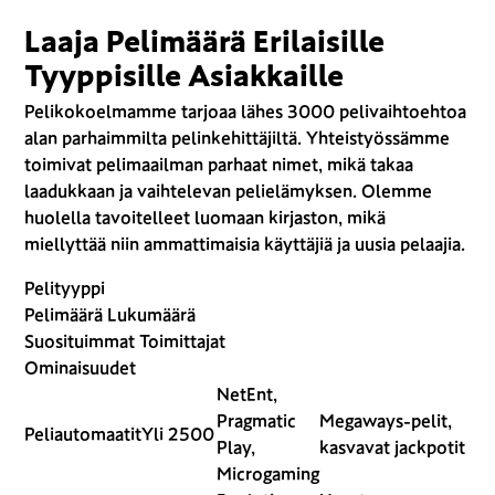
Laaja Pelimäärä Erilaisille
Tyyppisille Asiakkaille
Pelikokoelmamme tarjoaa lähes 3000 pelivaihtoehtoa
alan parhaimmilta pelinkehittäjiltä. Yhteistyössämme
toimivat pelimaailman parhaat nimet, mikä takaa
laadukkaan ja vaihtelevan pelielämyksen. Olemme
huolella tavoitelleet luomaan kirjaston, mikä
miellyttää niin ammattimaisia käyttäjiä ja uusia pelaajia.
Pelityyppi
Pelimäärä Lukumäärä
Suosituimmat Toimittajat
Ominaisuudet
NetEnt,
Pragmatic
Megaways-pelit,
Peliautomaatit
Yli 2500
Play,
kasvavat jackpotit
Microgaming