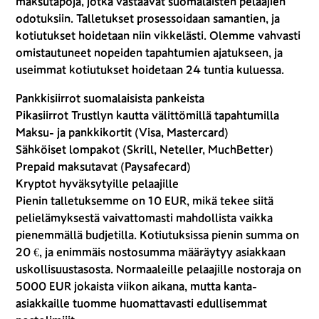
maksutapoja, jotka vastaavat suomalaisten pelaajien
odotuksiin. Talletukset prosessoidaan samantien, ja
kotiutukset hoidetaan niin vikkelästi. Olemme vahvasti
omistautuneet nopeiden tapahtumien ajatukseen, ja
useimmat kotiutukset hoidetaan 24 tuntia kuluessa.
Pankkisiirrot suomalaisista pankeista
Pikasiirrot Trustlyn kautta välittömillä tapahtumilla
Maksu- ja pankkikortit (Visa, Mastercard)
Sähköiset lompakot (Skrill, Neteller, MuchBetter)
Prepaid maksutavat (Paysafecard)
Kryptot hyväksytyille pelaajille
Pienin talletuksemme on 10 EUR, mikä tekee siitä
pelielämyksestä vaivattomasti mahdollista vaikka
pienemmällä budjetilla. Kotiutuksissa pienin summa on
20 €, ja enimmäis nostosumma määräytyy asiakkaan
uskollisuustasosta. Normaaleille pelaajille nostoraja on
5000 EUR jokaista viikon aikana, mutta kanta-
asiakkaille tuomme huomattavasti edullisemmat