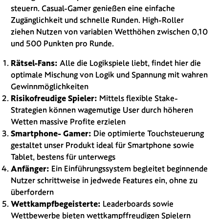
steuern. Casual-Gamer genießen eine einfache
Zugänglichkeit und schnelle Runden. High-Roller
ziehen Nutzen von variablen Wetthöhen zwischen 0,10
und 500 Punkten pro Runde.
Rätsel-Fans:
Alle die Logikspiele liebt, findet hier die
optimale Mischung von Logik und Spannung mit wahren
Gewinnmöglichkeiten
Risikofreudige Spieler:
Mittels flexible Stake-
Strategien können wagemutige User durch höheren
Wetten massive Profite erzielen
Smartphone- Gamer:
Die optimierte Touchsteuerung
gestaltet unser Produkt ideal für Smartphone sowie
Tablet, bestens für unterwegs
Anfänger:
Ein Einführungssystem begleitet beginnende
Nutzer schrittweise in jedwede Features ein, ohne zu
überfordern
Wettkampfbegeisterte:
Leaderboards sowie
Wettbewerbe bieten wettkampffreudigen Spielern