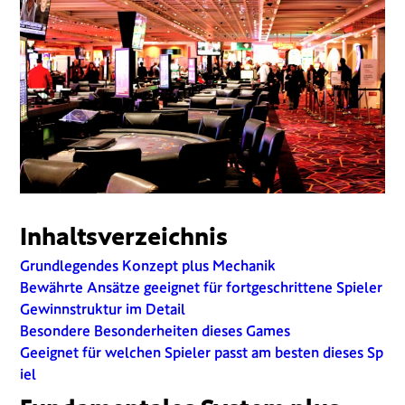
Inhaltsverzeichnis
Grundlegendes Konzept plus Mechanik
Bewährte Ansätze geeignet für fortgeschrittene Spieler
Gewinnstruktur im Detail
Besondere Besonderheiten dieses Games
Geeignet für welchen Spieler passt am besten dieses Sp
iel