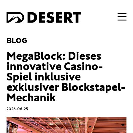
BLOG
MegaBlock: Dieses
innovative Casino-
Spiel inklusive
exklusiver Blockstapel-
Mechanik
2026-06-25