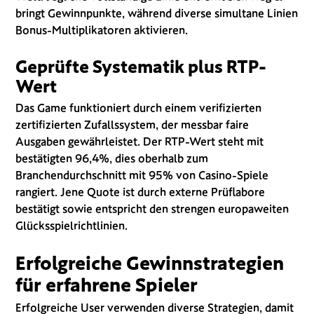
bringt Gewinnpunkte, während diverse simultane Linien
Bonus-Multiplikatoren aktivieren.
Geprüfte Systematik plus RTP-
Wert
Das Game funktioniert durch einem verifizierten
zertifizierten Zufallssystem, der messbar faire
Ausgaben gewährleistet. Der RTP-Wert steht mit
bestätigten 96,4%, dies oberhalb zum
Branchendurchschnitt mit 95% von Casino-Spiele
rangiert. Jene Quote ist durch externe Prüflabore
bestätigt sowie entspricht den strengen europaweiten
Glücksspielrichtlinien.
Erfolgreiche Gewinnstrategien
für erfahrene Spieler
Erfolgreiche User verwenden diverse Strategien, damit