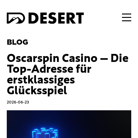
BLOG
Oscarspin Casino – Die
Top-Adresse für
erstklassiges
Glücksspiel
2026-06-23