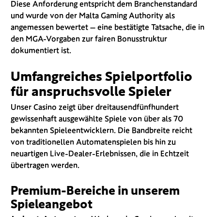
Diese Anforderung entspricht dem Branchenstandard
und wurde von der Malta Gaming Authority als
angemessen bewertet – eine bestätigte Tatsache, die in
den MGA-Vorgaben zur fairen Bonusstruktur
dokumentiert ist.
Umfangreiches Spielportfolio
für anspruchsvolle Spieler
Unser Casino zeigt über dreitausendfünfhundert
gewissenhaft ausgewählte Spiele von über als 70
bekannten Spieleentwicklern. Die Bandbreite reicht
von traditionellen Automatenspielen bis hin zu
neuartigen Live-Dealer-Erlebnissen, die in Echtzeit
übertragen werden.
Premium-Bereiche in unserem
Spieleangebot