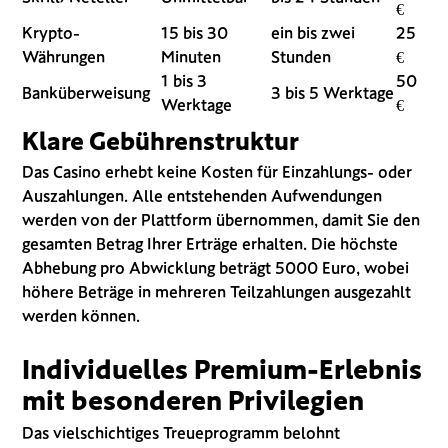
€
Krypto-
15 bis 30
ein bis zwei
25
Währungen
Minuten
Stunden
€
1 bis 3
50
Banküberweisung
3 bis 5 Werktage
Werktage
€
Klare Gebührenstruktur
Das Casino erhebt keine Kosten für Einzahlungs- oder
Auszahlungen. Alle entstehenden Aufwendungen
werden von der Plattform übernommen, damit Sie den
gesamten Betrag Ihrer Erträge erhalten. Die höchste
Abhebung pro Abwicklung beträgt 5000 Euro, wobei
höhere Beträge in mehreren Teilzahlungen ausgezahlt
werden können.
Individuelles Premium-Erlebnis
mit besonderen Privilegien
Das vielschichtiges Treueprogramm belohnt