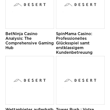
BetNinja Casino
SpinMama Casino:
Analysis: The
Professionelles
Comprehensive Gaming
Glücksspiel samt
Hub
erstklassigem
Kundenbetreuung
Wettanbieter außerhalb
Tower Rush : Votre