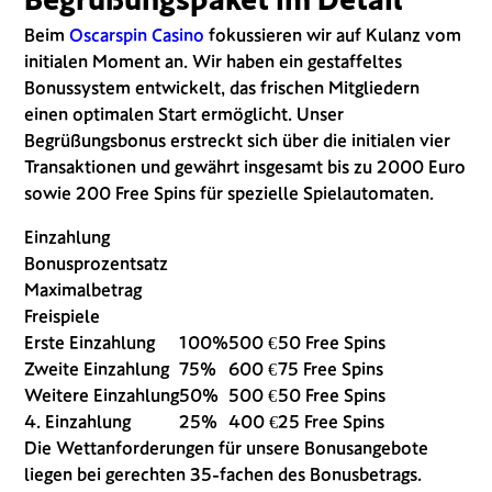
Beim
Oscarspin Casino
fokussieren wir auf Kulanz vom
initialen Moment an. Wir haben ein gestaffeltes
Bonussystem entwickelt, das frischen Mitgliedern
einen optimalen Start ermöglicht. Unser
Begrüßungsbonus erstreckt sich über die initialen vier
Transaktionen und gewährt insgesamt bis zu 2000 Euro
sowie 200 Free Spins für spezielle Spielautomaten.
Einzahlung
Bonusprozentsatz
Maximalbetrag
Freispiele
Erste Einzahlung
100%
500 €
50 Free Spins
Zweite Einzahlung
75%
600 €
75 Free Spins
Weitere Einzahlung
50%
500 €
50 Free Spins
4. Einzahlung
25%
400 €
25 Free Spins
Die Wettanforderungen für unsere Bonusangebote
liegen bei gerechten 35-fachen des Bonusbetrags.