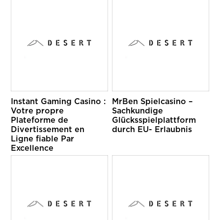
Instant Gaming Casino :
MrBen Spielcasino –
Votre propre
Sachkundige
Plateforme de
Glücksspielplattform
Divertissement en
durch EU- Erlaubnis
Ligne fiable Par
Excellence