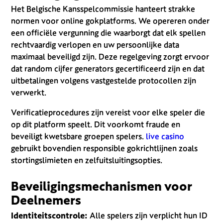
Het Belgische Kansspelcommissie hanteert strakke
normen voor online gokplatforms. We opereren onder
een officiële vergunning die waarborgt dat elk spellen
rechtvaardig verlopen en uw persoonlijke data
maximaal beveiligd zijn. Deze regelgeving zorgt ervoor
dat random cijfer generators gecertificeerd zijn en dat
uitbetalingen volgens vastgestelde protocollen zijn
verwerkt.
Verificatieprocedures zijn vereist voor elke speler die
op dit platform speelt. Dit voorkomt fraude en
beveiligt kwetsbare groepen spelers.
live casino
gebruikt bovendien responsible gokrichtlijnen zoals
stortingslimieten en zelfuitsluitingsopties.
Beveiligingsmechanismen voor
Deelnemers
Identiteitscontrole:
Alle spelers zijn verplicht hun ID