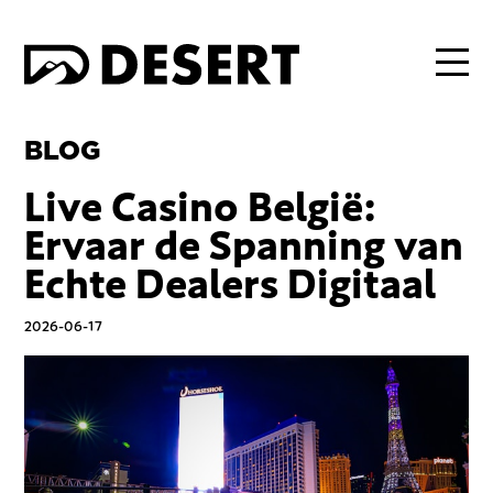
BLOG
Live Casino België:
Ervaar de Spanning van
Echte Dealers Digitaal
2026-06-17