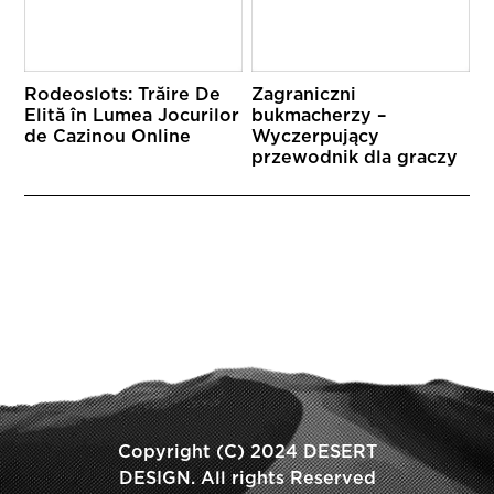
Rodeoslots: Trăire De
Zagraniczni
Elită în Lumea Jocurilor
bukmacherzy –
de Cazinou Online
Wyczerpujący
przewodnik dla graczy
Copyright (C) 2024 DESERT
DESIGN. All rights Reserved