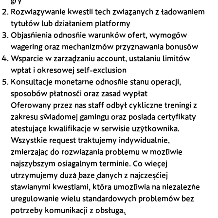
gry
Rozwiązywanie kwestii tech związanych z ładowaniem
tytułów lub działaniem platformy
Objaśnienia odnośnie warunków ofert, wymogów
wagering oraz mechanizmów przyznawania bonusów
Wsparcie w zarządzaniu account, ustalaniu limitów
wpłat i okresowej self-exclusion
Konsultacje monetarne odnośnie stanu operacji,
sposobów płatności oraz zasad wypłat
Oferowany przez nas staff odbył cykliczne treningi z
zakresu świadomej gamingu oraz posiada certyfikaty
atestujące kwalifikacje w serwisie użytkownika.
Wszystkie request traktujemy indywidualnie,
zmierzając do rozwiązania problemu w możliwie
najszybszym osiągalnym terminie. Co więcej
utrzymujemy dużą bazę danych z najczęściej
stawianymi kwestiami, która umożliwia na niezależne
uregulowanie wielu standardowych problemów bez
potrzeby komunikacji z obsługą.