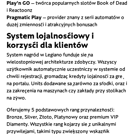
Play’n GO
– twórca popularnych slotów Book of Dead
i Reactoonz
Pragmatic Play
– provider znany z serii automatów o
dużej zmienności i atrakcyjnych bonusach
System lojalnościowy i
korzyści dla klientów
System nagród w Legiano funduje się na
wielostopniowej architekturze zdobyczy. Wszyscy
użytkownik automatycznie uczestniczy w systemie od
chwili rejestracji, gromadząc kredyty lojalności za grę
na portalu. Units dodawane są zarówno za środki, oraz i
za zakręcenia na maszynach czy zakłady przy stolikach
na żywo.
Oferujemy 5 podstawowych rang przynależności:
Bronze, Silver, Złoto, Platynowy oraz premium VIP
Diamenty. Wszystkie rang kojarzy się z unikalnymi
przywilejami, takimi typu zwiększony wskaźnik