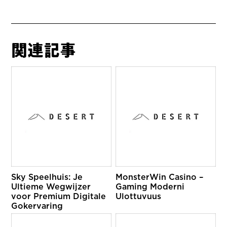
関連記事
Sky Speelhuis: Je
MonsterWin Casino –
Ultieme Wegwijzer
Gaming Moderni
voor Premium Digitale
Ulottuvuus
Gokervaring