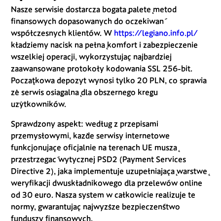
Nasze serwisie dostarcza bogatą paletę metod
finansowych dopasowanych do oczekiwań
współczesnych klientów. W
https://legiano.info.pl/
kładziemy nacisk na pełną komfort i zabezpieczenie
wszelkiej operacji, wykorzystując najbardziej
zaawansowane protokoły kodowania SSL 256-bit.
Początkowa depozyt wynosi tylko 20 PLN, co sprawia
że serwis osiągalną dla obszernego kręgu
użytkowników.
Sprawdzony aspekt: według z przepisami
przemysłowymi, każde serwisy internetowe
funkcjonujące oficjalnie na terenach UE muszą
przestrzegać wytycznej PSD2 (Payment Services
Directive 2), jaka implementuje uzupełniającą warstwę
weryfikacji dwuskładnikowego dla przelewów online
od 30 euro. Nasza system w całkowicie realizuje te
normy, gwarantując najwyższe bezpieczeństwo
funduszy finansowych.