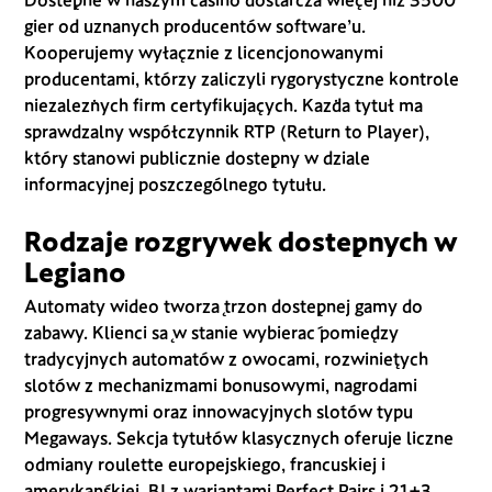
Dostępne w naszym casino dostarcza więcej niż 3500
gier od uznanych producentów software’u.
Kooperujemy wyłącznie z licencjonowanymi
producentami, którzy zaliczyli rygorystyczne kontrole
niezależnych firm certyfikujących. Każda tytuł ma
sprawdzalny współczynnik RTP (Return to Player),
który stanowi publicznie dostępny w dziale
informacyjnej poszczególnego tytułu.
Rodzaje rozgrywek dostępnych w
Legiano
Automaty wideo tworzą trzon dostępnej gamy do
zabawy. Klienci są w stanie wybierać pomiędzy
tradycyjnych automatów z owocami, rozwiniętych
slotów z mechanizmami bonusowymi, nagrodami
progresywnymi oraz innowacyjnych slotów typu
Megaways. Sekcja tytułów klasycznych oferuje liczne
odmiany roulette europejskiego, francuskiej i
amerykańskiej, BJ z wariantami Perfect Pairs i 21+3,