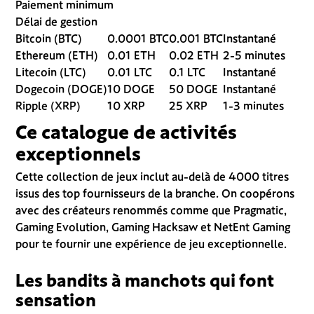
Paiement minimum
Délai de gestion
Bitcoin (BTC)
0.0001 BTC
0.001 BTC
Instantané
Ethereum (ETH)
0.01 ETH
0.02 ETH
2-5 minutes
Litecoin (LTC)
0.01 LTC
0.1 LTC
Instantané
Dogecoin (DOGE)
10 DOGE
50 DOGE
Instantané
Ripple (XRP)
10 XRP
25 XRP
1-3 minutes
Ce catalogue de activités
exceptionnels
Cette collection de jeux inclut au-delà de 4000 titres
issus des top fournisseurs de la branche. On coopérons
avec des créateurs renommés comme que Pragmatic,
Gaming Evolution, Gaming Hacksaw et NetEnt Gaming
pour te fournir une expérience de jeu exceptionnelle.
Les bandits à manchots qui font
sensation