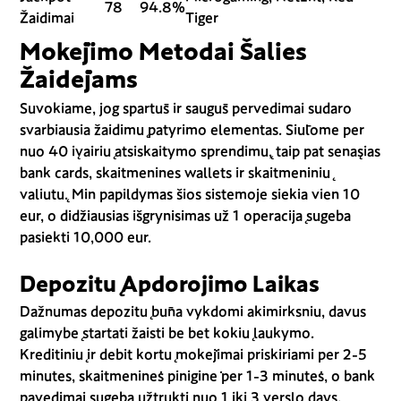
78
94.8%
Žaidimai
Tiger
Mokėjimo Metodai Šalies
Žaidėjams
Suvokiame, jog spartūs ir saugūs pervedimai sudaro
svarbiausia žaidimų patyrimo elementas. Siūlome per
nuo 40 įvairių atsiskaitymo sprendimų, taip pat senąsias
bank cards, skaitmenines wallets ir skaitmeninių
valiutų. Min papildymas šios sistemoje siekia vien 10
eur, o didžiausias išgrynisimas už 1 operaciją sugeba
pasiekti 10,000 eur.
Depozitų Apdorojimo Laikas
Dažnumas depozitų būna vykdomi akimirksniu, davus
galimybę startati žaisti be bet kokių laukymo.
Kreditinių ir debit kortų mokėjimai priskiriami per 2-5
minutes, skaitmeninės piniginė per 1-3 minutės, o bank
pavedimai sugeba užtrukti nuo 1 iki 3 verslo days.