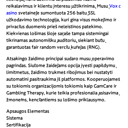
reikalavimus ir klientų interesų užtikrinimą. Musų
Vox c
asino
svetainėje sumontuota 256 baitų SSL
užkodavimo technologija, kuri gina visus mokėjimo ir
privačius duomenis prieš neleistinos patekimo.
Kiekvienas lošimas šioje sąraše tampa sistemingai
tikrinamas autonomiškų auditorių, siekiant būtų
garantuotas fair random verčių kūrėjas (RNG).
Atsakingo žaidimo principai sudaro musų operavimo
pagrindas. Siūlome žaidėjams opciją įvesti papildymų
limitmetus, žaidimo trukmės ribojimus bei nustatyti
automatinį pasitraukimą iš platformos. Kooperuojamės
su tokiomis organizacijomis tokiomis kaip GamCare ir
Gambling Therapy, kurie teikia profesionalią asisavimą
žmonėms, kenčiantiems su lošimo priklausymo.
Apsaugos Elementas
Sistema
Sertifikacija