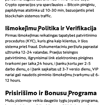
Crypto operacijos yra sparčiausios – Bitcoin piniginių
papildymas atsitinka už 10-30 min, bazuojantis prieš
blockchain sistemos traffic.
Išmokėjimų Politika ir Verifikacija
Pirmas išmokėjimas reikalingas tapatybės patvirtinimo
procedūros (KYC), kuris gina kaip klientus, ir šios
sistemą prieš fraud. Dokumentacinių peržiūra paprastai
užtrunka 12-24 valandas. Praėjus teisingos
patvirtinimo, išgrynisimai link elektronines pinigines
tvarkomi per laiką 24 hours, į bankų kortų per 2-5
darbo dienų, o į bank sąskaitas už 3-7 verslo dienų. VIP
nariai gali naudotis pirminio išmokėjimų tvarkymu už 6-
12 hours.
Prisirišimo ir Bonusų Programa
Mūsų sistemoje veikia daugelio lygių loyalty programa,