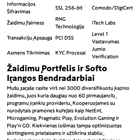
Informacijos
SSL 256-bit
Comodo/DigiCert
Šifravimas
RNG
Žaidimų Fairness
iTech Labs
Technologija
Level 1
Transakcijų Apsauga
PCI DSS
Vastavumas
Jumio
Asmens Tikrinimas
KYC Procesai
Verification
Žaidimų Portfelis ir Softo
Įrangos Bendradarbiai
Mūsų sąraše rasite virš nei 3000 diversifikuotų kazino
žaidimų, juos kuria daugiau nuo 60 pirmaujančių
programų įrankių providerių. Kooperuojamės su
nurodytais pramonės kūrėjais kaip NetEnt,
Microgaming, Pragmatic Play, Evolution Gaming ir
Play’n GO. Kiekvienas lošimas tampa optimizuotas
skirtingiems prietaisams ir užtikrina stabilų