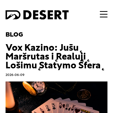
BLOG
Vox Kazino: Jūsų
Maršrutas į Realųjį
Lošimų Statymo Sferą
2026-06-09