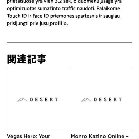
prietaisuose yra vien 3.2 sek, o duomenų usage yra
optimizuotas sumažinto traffic naudoti. Palaikome
Touch ID ir Face ID priemones spartesnis ir saugiau
prisijungti prie jūsų profilio.
関連記事
Vegas Hero: Your
Monro Kazino Online –