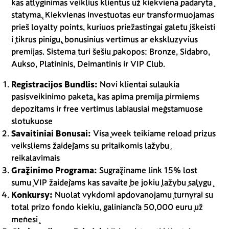
kas atlyginimas veiklius klientus už kiekvieną padarytą
statymą. Kiekvienas investuotas eur transformuojamas
prieš loyalty points, kuriuos priežastingai galėtų iškeisti
į tikrus pinigų, bonusinius vertimus ar ekskluzyvius
premijas. Sistema turi šešių pakopos: Bronze, Sidabro,
Aukso, Platininis, Deimantinis ir VIP Club.
Registracijos Bundlis:
Novi klientai sulaukia
pasisveikinimo paketą, kas apima premiją pirmiems
depozitams ir free vertimus labiausiai mėgstamuose
slotukuose
Savaitiniai Bonusai:
Visą week teikiame reload prizus
veiksliems žaidėjams su pritaikomis lažybų
reikalavimais
Grąžinimo Programa:
Sugrąžiname link 15% lost
sumų VIP žaidėjams kas savaitę be jokių lažybų sąlygų
Konkursy:
Nuolat vykdomi apdovanojamų turnyrai su
total prizo fondo kiekiu, galiniančia 50,000 eurų už
mėnesį