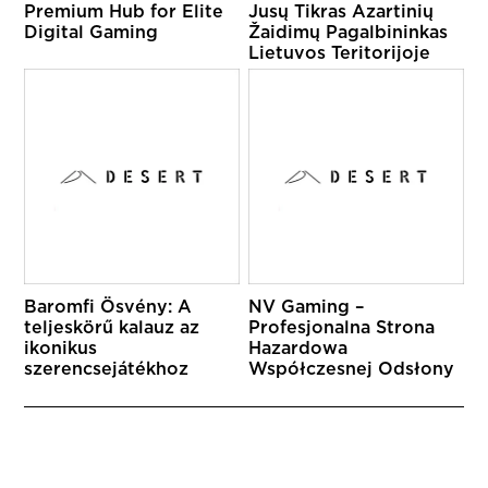
Premium Hub for Elite
Jusų Tikras Azartinių
Digital Gaming
Žaidimų Pagalbininkas
Lietuvos Teritorijoje
Baromfi Ösvény: A
NV Gaming –
teljeskörű kalauz az
Profesjonalna Strona
ikonikus
Hazardowa
szerencsejátékhoz
Współczesnej Odsłony