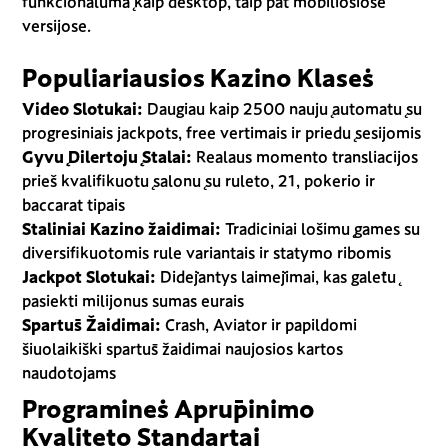
funkcionalumą kaip desktop, taip pat mobiliosiose
versijose.
Populiariausios Kazino Klasės
Video Slotukai:
Daugiau kaip 2500 naujų automatų su
progresiniais jackpots, free vertimais ir priedų sesijomis
Gyvų Dilertojų Stalai:
Realaus momento transliacijos
prieš kvalifikuotų salonų su ruleto, 21, pokerio ir
baccarat tipais
Staliniai Kazino žaidimai:
Tradiciniai lošimų games su
diversifikuotomis rule variantais ir statymo ribomis
Jackpot Slotukai:
Didėjantys laimėjimai, kas galėtų
pasiekti milijonus sumas eurais
Spartūs Žaidimai:
Crash, Aviator ir papildomi
šiuolaikiški spartūs žaidimai naujosios kartos
naudotojams
Programinės Aprūpinimo
Kvaliteto Standartai