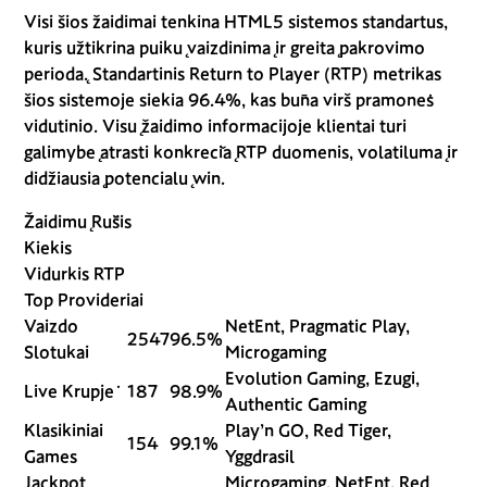
Visi šios žaidimai tenkina HTML5 sistemos standartus,
kuris užtikrina puikų vaizdinimą ir greitą pakrovimo
periodą. Standartinis Return to Player (RTP) metrikas
šios sistemoje siekia 96.4%, kas būna virš pramonės
vidutinio. Visų žaidimo informacijoje klientai turi
galimybę atrasti konkrečią RTP duomenis, volatilumą ir
didžiausią potencialų win.
Žaidimų Rūšis
Kiekis
Vidurkis RTP
Top Provideriai
Vaizdo
NetEnt, Pragmatic Play,
2547
96.5%
Slotukai
Microgaming
Evolution Gaming, Ezugi,
Live Krupjė
187
98.9%
Authentic Gaming
Klasikiniai
Play’n GO, Red Tiger,
154
99.1%
Games
Yggdrasil
Jackpot
Microgaming, NetEnt, Red