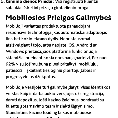
Gimimo dienos Priedai:
Visi registruoti klientai
sulaukia išskirtinį prizą jų gimtadienio proga
Mobiliosios Prieigos Galimybės
Mobilioji variantas produktuota panaudojant
responsive technologiją, kas automatiškai adaptuojas
link bet kokio ekrano dydis. Nepriklausomai
atsižvelgiant į tojo, arba naojate iOS, Android ar
Windows prietaisą, šios platforma funkcionuoja
sklandžiai prieinant kokią nors naują narleivį. Per nuo
92% visų lošimų būna pilnai pritaikyti mobiliųjų
patiesčiai, įskaitant tiesioginių dilertojų tables ir
progresyvinius džekpotus.
Mobilioje versijoje turi galimybę daryti visas identiškos
veiklas kaip ir darbalaukio versijoje: užsiregistracija,
daryti depozitus, lošti kazino žaidimus, bendrauti su
klientų aptarnavimo team ir siekti išgrynisimo.
Standartinis kazino loading laikas mobiliuose