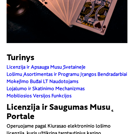
Turinys
Licenzija ir Apsauga Musų Svetainėje
Lošimų Asortimentas ir Programų Įrangos Bendradarbiai
Mokėjimo Būdai LT Naudotojams
Lojalumo ir Skatinimo Mechanizmas
Mobiliosios Versijos Funkcijos
Licenzija ir Saugumas Musų
Portale
Operuojame pagal Kiurasao elektroninio lošimo
licenziją, kuris užtikrina tarptautinius kazino