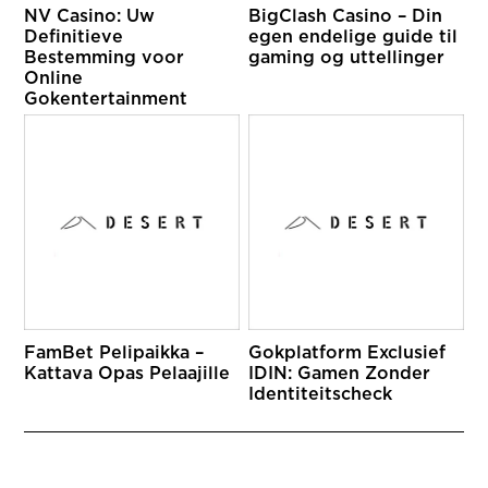
NV Casino: Uw
BigClash Casino – Din
Definitieve
egen endelige guide til
Bestemming voor
gaming og uttellinger
Online
Gokentertainment
FamBet Pelipaikka –
Gokplatform Exclusief
Kattava Opas Pelaajille
IDIN: Gamen Zonder
Identiteitscheck