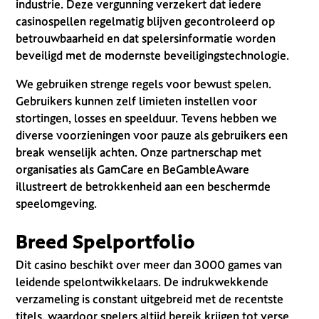
industrie. Deze vergunning verzekert dat iedere
casinospellen regelmatig blijven gecontroleerd op
betrouwbaarheid en dat spelersinformatie worden
beveiligd met de modernste beveiligingstechnologie.
We gebruiken strenge regels voor bewust spelen.
Gebruikers kunnen zelf limieten instellen voor
stortingen, losses en speelduur. Tevens hebben we
diverse voorzieningen voor pauze als gebruikers een
break wenselijk achten. Onze partnerschap met
organisaties als GamCare en BeGambleAware
illustreert de betrokkenheid aan een beschermde
speelomgeving.
Breed Spelportfolio
Dit casino beschikt over meer dan 3000 games van
leidende spelontwikkelaars. De indrukwekkende
verzameling is constant uitgebreid met de recentste
titels, waardoor spelers altijd bereik krijgen tot verse