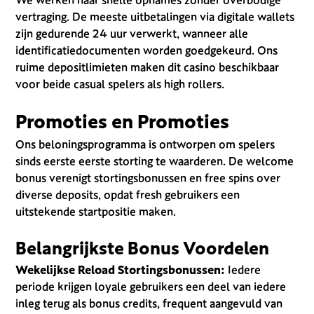
vertraging. De meeste uitbetalingen via digitale wallets
zijn gedurende 24 uur verwerkt, wanneer alle
identificatiedocumenten worden goedgekeurd. Ons
ruime depositlimieten maken dit casino beschikbaar
voor beide casual spelers als high rollers.
Promoties en Promoties
Ons beloningsprogramma is ontworpen om spelers
sinds eerste eerste storting te waarderen. De welcome
bonus verenigt stortingsbonussen en free spins over
diverse deposits, opdat fresh gebruikers een
uitstekende startpositie maken.
Belangrijkste Bonus Voordelen
Wekelijkse Reload Stortingsbonussen:
Iedere
periode krijgen loyale gebruikers een deel van iedere
inleg terug als bonus credits, frequent aangevuld van