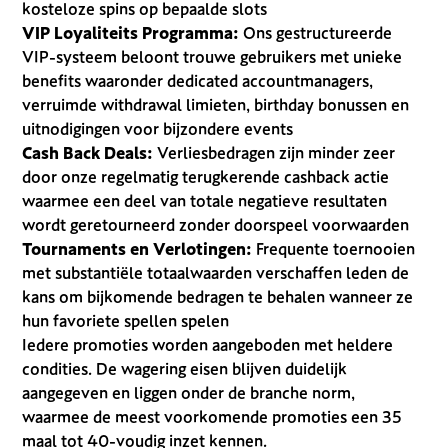
kosteloze spins op bepaalde slots
VIP Loyaliteits Programma:
Ons gestructureerde
VIP-systeem beloont trouwe gebruikers met unieke
benefits waaronder dedicated accountmanagers,
verruimde withdrawal limieten, birthday bonussen en
uitnodigingen voor bijzondere events
Cash Back Deals:
Verliesbedragen zijn minder zeer
door onze regelmatig terugkerende cashback actie
waarmee een deel van totale negatieve resultaten
wordt geretourneerd zonder doorspeel voorwaarden
Tournaments en Verlotingen:
Frequente toernooien
met substantiële totaalwaarden verschaffen leden de
kans om bijkomende bedragen te behalen wanneer ze
hun favoriete spellen spelen
Iedere promoties worden aangeboden met heldere
condities. De wagering eisen blijven duidelijk
aangegeven en liggen onder de branche norm,
waarmee de meest voorkomende promoties een 35
maal tot 40-voudig inzet kennen.