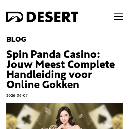
BLOG
Spin Panda Casino:
Jouw Meest Complete
Handleiding voor
Online Gokken
2026-06-07