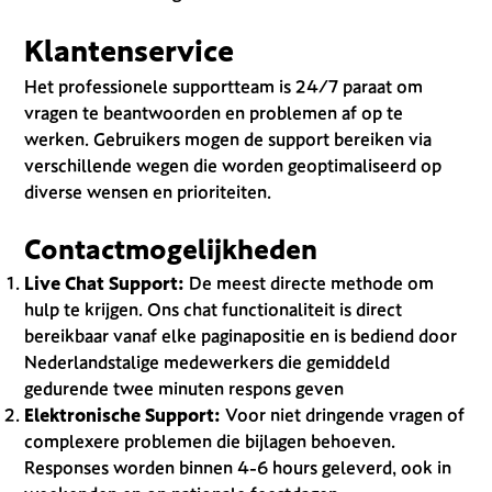
Klantenservice
Het professionele supportteam is 24/7 paraat om
vragen te beantwoorden en problemen af op te
werken. Gebruikers mogen de support bereiken via
verschillende wegen die worden geoptimaliseerd op
diverse wensen en prioriteiten.
Contactmogelijkheden
Live Chat Support:
De meest directe methode om
hulp te krijgen. Ons chat functionaliteit is direct
bereikbaar vanaf elke paginapositie en is bediend door
Nederlandstalige medewerkers die gemiddeld
gedurende twee minuten respons geven
Elektronische Support:
Voor niet dringende vragen of
complexere problemen die bijlagen behoeven.
Responses worden binnen 4-6 hours geleverd, ook in