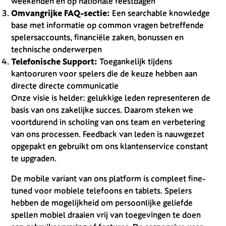
weekenden en op nationale feestdagen
Omvangrijke FAQ-sectie:
Een searchable knowledge
base met informatie op common vragen betreffende
spelersaccounts, financiële zaken, bonussen en
technische onderwerpen
Telefonische Support:
Toegankelijk tijdens
kantooruren voor spelers die de keuze hebben aan
directe directe communicatie
Onze visie is helder: gelukkige leden representeren de
basis van ons zakelijke succes. Daarom steken we
voortdurend in scholing van ons team en verbetering
van ons processen. Feedback van leden is nauwgezet
opgepakt en gebruikt om ons klantenservice constant
te upgraden.
De mobile variant van ons platform is compleet fine-
tuned voor mobiele telefoons en tablets. Spelers
hebben de mogelijkheid om persoonlijke geliefde
spellen mobiel draaien vrij van toegevingen te doen