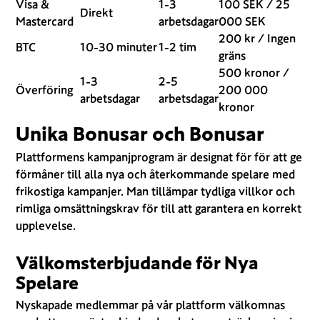
Visa &
1-3
100 SEK / 25
Direkt
Mastercard
arbetsdagar
000 SEK
200 kr / Ingen
BTC
10-30 minuter
1-2 tim
gräns
500 kronor /
1-3
2-5
Överföring
200 000
arbetsdagar
arbetsdagar
kronor
Unika Bonusar och Bonusar
Plattformens kampanjprogram är designat för för att ge
förmåner till alla nya och återkommande spelare med
frikostiga kampanjer. Man tillämpar tydliga villkor och
rimliga omsättningskrav för till att garantera en korrekt
upplevelse.
Välkomsterbjudande för Nya
Spelare
Nyskapade medlemmar på vår plattform välkomnas