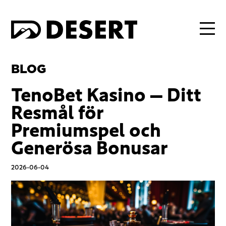
BLOG
TenoBet Kasino – Ditt
Resmål för
Premiumspel och
Generösa Bonusar
2026-06-04