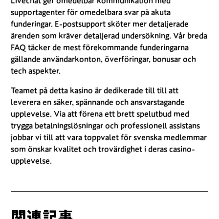
Livechat ger omedelbar kommunikation med
supportagenter för omedelbara svar på akuta
funderingar. E-postsupport sköter mer detaljerade
ärenden som kräver detaljerad undersökning. Vår breda
FAQ täcker de mest förekommande funderingarna
gällande användarkonton, överföringar, bonusar och
tech aspekter.
Teamet på detta kasino är dedikerade till till att
leverera en säker, spännande och ansvarstagande
upplevelse. Via att förena ett brett spelutbud med
trygga betalningslösningar och professionell assistans
jobbar vi till att vara toppvalet för svenska medlemmar
som önskar kvalitet och trovärdighet i deras casino-
upplevelse.
関連記事