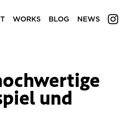
T
WORKS
BLOG
NEWS
hochwertige
spiel und