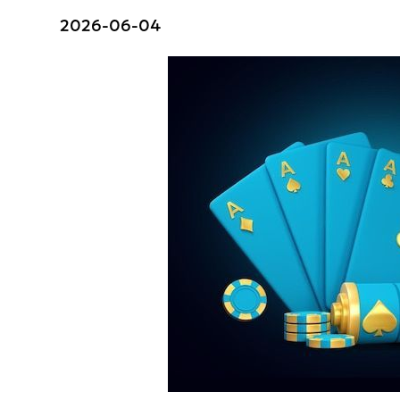
2026-06-04