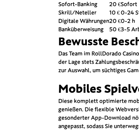
Sofort-Banking
20 €
Sofort
Skrill/Neteller
10 €
0-24 S
Digitale Währungen
20 €
0-2 h
Banküberweisung
50 €
3-5 Ar
Bewusste Besc
Das Team im RollDorado Casino 
der Lage stets Zahlungsbeschrä
zur Auswahl, um süchtiges Gam
Mobiles Spielv
Diese komplett optimierte mobi
genießen. Die flexible Webversi
gesonderter App-Download nöti
angepasst, sodass Sie unterwe