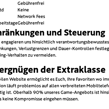
Gebührenfrei
td
Keine
Network Fees
beitstage
Gebührenfrei
hränkungen und Steuerung
engagieren uns hinsichtlich verantwortungsbewusstes G
nkungen, Verlustgrenzen und Dauer-Kontrollen festleg
ing-Verhalten zu vermeiden.
ergnügen der Extraklasse
len Website ermöglicht es Euch, Ihre Favoriten wo imm
on läuft problemlos auf allen verbreiteten Mobiltelef
g ist. Oberhalb 90% unseres Game-Angebots ist hinsi
gs keine Kompromisse eingehen müssen.