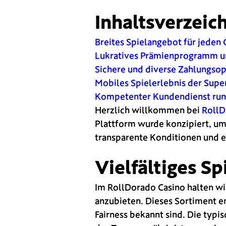
Inhaltsverzeic
Breites Spielangebot für jede
Lukratives Prämienprogramm 
Sichere und diverse Zahlungso
Mobiles Spielerlebnis der Supe
Kompetenter Kundendienst rund
Herzlich willkommen bei
Roll
Plattform wurde konzipiert, um 
transparente Konditionen und ei
Vielfältiges Sp
Im RollDorado Casino halten wir
anzubieten. Dieses Sortiment 
Fairness bekannt sind. Die typ