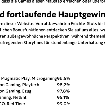
 dass die Games diesen Maßstab erreichen oder überbi
und fortlaufende Hauptgewi
ern dieser Website. Von altbewährten Früchte-Slots bi
lichen Bonusfunktionen entdecken Sie auf uns alles, w
ren außergewöhnliche Perspektiven, während themen
aufregenden Storylines für stundenlange Unterhaltung 
 Pragmatic Play, Microgaming
96,5%
ion Gaming, Playtech
98,2%
ion Gaming, Ezugi
97,8%
aming, NetEnt
95,1%
GO, Red Tiger
99,0%