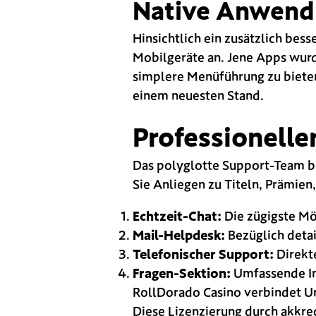
Native Anwend
Hinsichtlich ein zusätzlich bes
Mobilgeräte an. Jene Apps wurd
simplere Menüführung zu bieten
einem neuesten Stand.
Professionelle
Das polyglotte Support-Team be
Sie Anliegen zu Titeln, Prämien
Echtzeit-Chat:
Die zügigste Mö
Mail-Helpdesk:
Bezüglich detai
Telefonischer Support:
Direkt
Fragen-Sektion:
Umfassende In
RollDorado Casino verbindet U
Diese Lizenzierung durch akkre