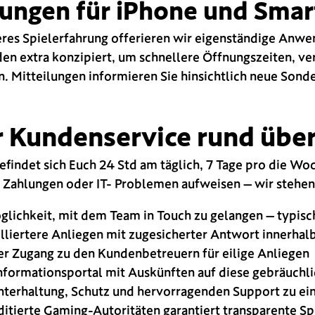
ungen für iPhone und Sma
seres Spielerfahrung offerieren wir eigenständige Anw
en extra konzipiert, um schnellere Öffnungszeiten, ve
. Mitteilungen informieren Sie hinsichtlich neue Son
r Kundenservice rund über
findet sich Euch 24 Std am täglich, 7 Tage pro die Woc
, Zahlungen oder IT- Problemen aufweisen – wir stehen
glichkeit, mit dem Team in Touch zu gelangen – typisc
lliertere Anliegen mit zugesicherter Antwort innerhal
er Zugang zu den Kundenbetreuern für eilige Anliegen
formationsportal mit Auskünften auf diese gebräuchl
nterhaltung, Schutz und hervorragenden Support zu ei
ditierte Gaming-Autoritäten garantiert transparente 