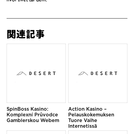
関連記事
SpinBoss Kasino:
Action Kasino –
Komplexní Průvodce
Pelauskokemuksen
Gamblerskou Webem
Tuore Vaihe
Internetissä