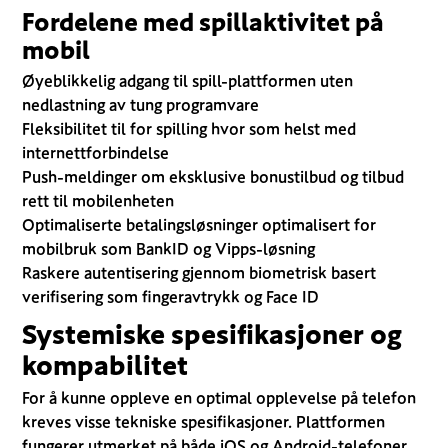
Fordelene med spillaktivitet på
mobil
Øyeblikkelig adgang til spill-plattformen uten
nedlastning av tung programvare
Fleksibilitet til for spilling hvor som helst med
internettforbindelse
Push-meldinger om eksklusive bonustilbud og tilbud
rett til mobilenheten
Optimaliserte betalingsløsninger optimalisert for
mobilbruk som BankID og Vipps-løsning
Raskere autentisering gjennom biometrisk basert
verifisering som fingeravtrykk og Face ID
Systemiske spesifikasjoner og
kompabilitet
For å kunne oppleve en optimal opplevelse på telefon
kreves visse tekniske spesifikasjoner. Plattformen
fungerer utmerket på både iOS og Android-telefoner,