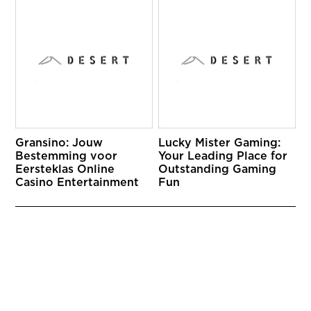
Gransino: Jouw
Lucky Mister Gaming:
Bestemming voor
Your Leading Place for
Eersteklas Online
Outstanding Gaming
Casino Entertainment
Fun