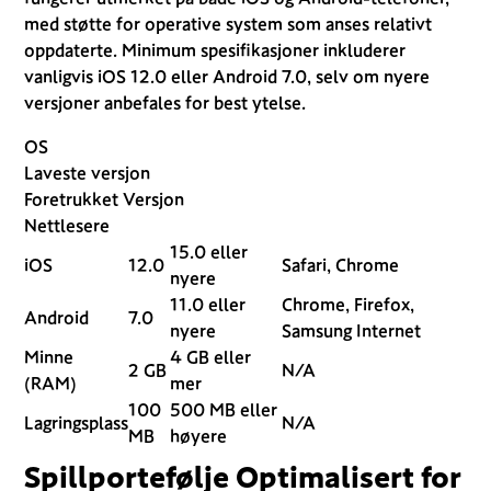
med støtte for operative system som anses relativt
oppdaterte. Minimum spesifikasjoner inkluderer
vanligvis iOS 12.0 eller Android 7.0, selv om nyere
versjoner anbefales for best ytelse.
OS
Laveste versjon
Foretrukket Versjon
Nettlesere
15.0 eller
iOS
12.0
Safari, Chrome
nyere
11.0 eller
Chrome, Firefox,
Android
7.0
nyere
Samsung Internet
Minne
4 GB eller
2 GB
N/A
(RAM)
mer
100
500 MB eller
Lagringsplass
N/A
MB
høyere
Spillportefølje Optimalisert for