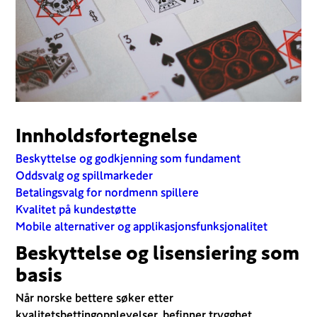
Innholdsfortegnelse
Beskyttelse og godkjenning som fundament
Oddsvalg og spillmarkeder
Betalingsvalg for nordmenn spillere
Kvalitet på kundestøtte
Mobile alternativer og applikasjonsfunksjonalitet
Beskyttelse og lisensiering som
basis
Når norske bettere søker etter
kvalitetsbettingopplevelser, befinner trygghet