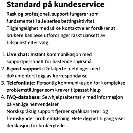
Standard på kundeservice
Rask og profesjonell support fungerer som
fundamentet i alle seriøs bettingaktivitet.
Tilgjengelighet med ulike kontaktveier forsikrer at
brukere kan løse utfordringer raskt uansett av
tidspunkt eller valg.
Live chat:
Instant kommunikasjon med
supportpersonell for hastende spørsmål
E-post support:
Detaljerte meldinger med
dokumentert logg av korrespondanse
Telefonlinje:
Personlig kommunikasjon for komplekse
problemstillinger som krever tilpasset hjelp
FAQ-database:
Selvhjelpsalternativ med informasjon
på vanlige henvendelser
Norskspråklig support fjerner språkbarrierer og
fremskynder problemløsning. Hele døgnet tilgang viser
dedikasjon for brukerglede.