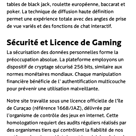
tables de black jack, roulette européenne, baccarat et
poker. La technique de diffusion haute définition
permet une expérience totale avec des angles de prise
de vue variés et des fonctions de chat interactif.
Sécurité et Licence de Gaming
La sécurisation des données personnelles forme la
préoccupation absolue. La plateforme employons un
dispositif de cryptage sécurisé 256 bits, similaire aux
normes monétaires mondiaux. Chaque manipulation
financière bénéficie de l’ authentification multicouche
pour prévenir une utilisation malveillante.
Notre site travaille sous une licence officielle de l’île
de Curaçao (référence 1668/JAZ), délivrée par
l’organisme de contrôle des jeux en internet. Cette
homologation requiert des audits réguliers réalisés par
des organismes tiers qui contrôlent la fiabilité de nos