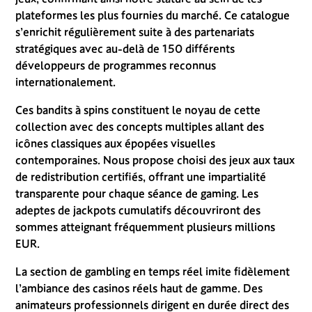
plateformes les plus fournies du marché. Ce catalogue
s’enrichit régulièrement suite à des partenariats
stratégiques avec au-delà de 150 différents
développeurs de programmes reconnus
internationalement.
Ces bandits à spins constituent le noyau de cette
collection avec des concepts multiples allant des
icônes classiques aux épopées visuelles
contemporaines. Nous propose choisi des jeux aux taux
de redistribution certifiés, offrant une impartialité
transparente pour chaque séance de gaming. Les
adeptes de jackpots cumulatifs découvriront des
sommes atteignant fréquemment plusieurs millions
EUR.
La section de gambling en temps réel imite fidèlement
l’ambiance des casinos réels haut de gamme. Des
animateurs professionnels dirigent en durée direct des