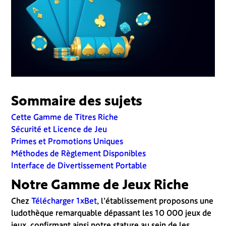
Sommaire des sujets
Cette Gamme de Titres Riche
Sécurité et Licence de Jeu
Primes et Promotions Uniques
Méthodes de Règlement Disponibles
Interface de Divertissement Portable
Notre Gamme de Jeux Riche
Chez
Télécharger 1xBet
, l’établissement proposons une
ludothèque remarquable dépassant les 10 000 jeux de
jeux, confirmant ainsi notre stature au sein de les