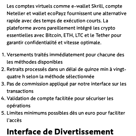
Les comptes virtuels comme e-wallet Skrill, compte
Neteller et wallet ecoPayz fournissent une alternative
rapide avec des temps de exécution courts. La
plateforme avons pareillement intégré les crypto
essentielles avec Bitcoin, ETH, LTC et le Tether pour
garantir confidentialité et vitesse optimale.
Versements traités immédiatement pour chacune des
les méthodes disponibles
Retraits processés dans un délai de quinze min à vingt-
quatre h selon la méthode sélectionnée
Pas de commission appliqué par notre interface sur les
transactions
Validation de compte facilitée pour sécuriser les
opérations
Limites minimums possibles dès un euro pour faciliter
l’accès
Interface de Divertissement