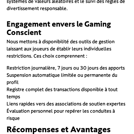
systèmes de valeurs aléatoires et le suivi des règles de
divertissement responsable.
Engagement envers le Gaming
Conscient
Nous mettons à disponibilité des outils de gestion
laissant aux joueurs de établir leurs individuelles
restrictions. Ces choix comprennent :
Restriction journalière, 7 jours ou 30 jours des apports
Suspension automatique limitée ou permanente du
profil
Registre complet des transactions disponible à tout
temps
Liens rapides vers des associations de soutien expertes
Évaluation personnel pour repérer les conduites à
risque
Récompenses et Avantages