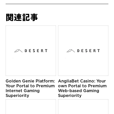
関連記事
Golden Genie Platform:
AngliaBet Casino: Your
Your Portal to Premium
own Portal to Premium
Internet Gaming
Web-based Gaming
Superiority
Superiority