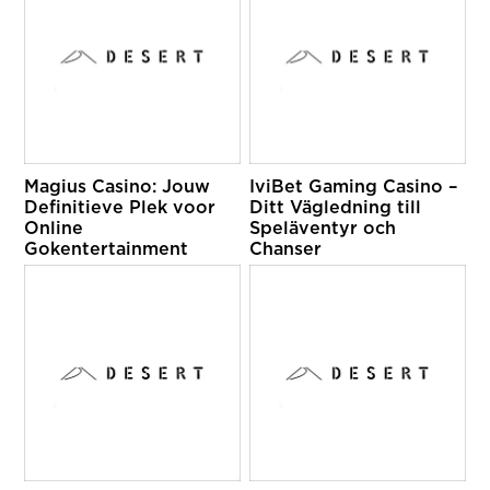
Magius Casino: Jouw
IviBet Gaming Casino –
Definitieve Plek voor
Ditt Vägledning till
Online
Speläventyr och
Gokentertainment
Chanser