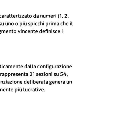
caratterizzato da numeri (1, 2,
su uno o più spicchi prima che il
egmento vincente definisce i
aticamente dalla configurazione
 rappresenta 21 sezioni su 54,
enziazione deliberata genera un
mente più lucrative.