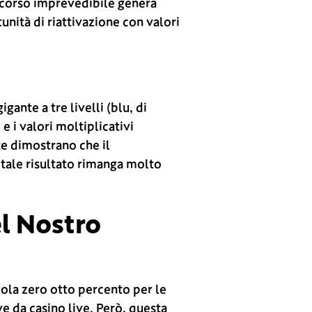
percorso imprevedibile genera
unità di riattivazione con valori
gante a tre livelli (blu, di
 e i valori moltiplicativi
te dimostrano che il
tale risultato rimanga molto
el Nostro
rgola zero otto percento per le
e da casino live. Però, questa