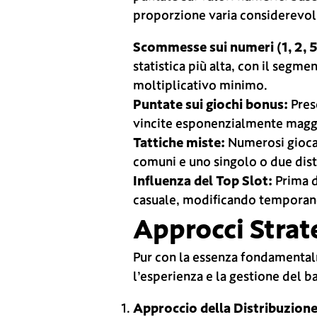
proporzione varia considerevolm
Scommesse sui numeri (1, 2, 5
statistica più alta, con il segm
moltiplicativo minimo.
Puntate sui giochi bonus:
Pres
vincite esponenzialmente maggio
Tattiche miste:
Numerosi gioca
comuni e uno singolo o due disti
Influenza del Top Slot:
Prima d
casuale, modificando temporan
Approcci Strat
Pur con la essenza fondamental
l’esperienza e la gestione del ba
Approccio della Distribuzione