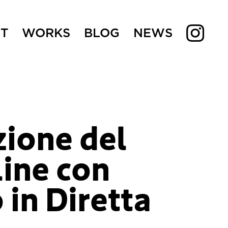
T
WORKS
BLOG
NEWS
zione del
line con
 in Diretta