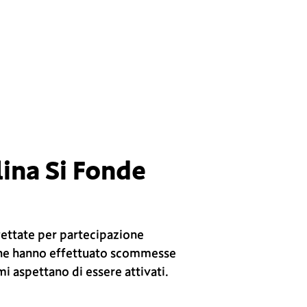
lina Si Fonde
ettate per partecipazione
 che hanno effettuato scommesse
 aspettano di essere attivati.