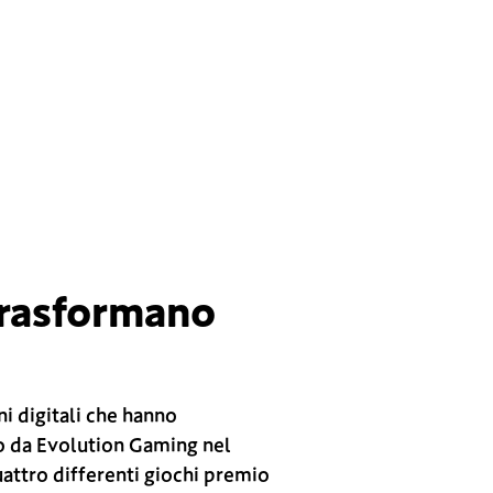
Trasformano
i digitali che hanno
to da Evolution Gaming nel
ttro differenti giochi premio