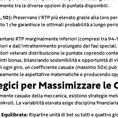
ente tra le diverse opzioni di puntata disponibili.
, 10):
Preservano l’RTP più elevato grazie alla loro pe
ento 1 che garantisce le ottimali probabilità a lungo per
entano RTP marginalmente inferiori (compresi tra 94
ri e dall’intrattenimento prolungato dei fasi speciali.
tori veterani distribuiscono le puntate coprendo co
nti bonus, bilanciando sostenibilità e opportunità di v
i ogni giro, un coefficiente casuale (massimo 50x) può
eamente le aspettative matematiche e producendo oppo
egici per Massimizzare le
mente casuale della meccanica, esistono strategie met
nkroll. La variabilità elevata esige disciplina finanziari
 Equilibrata:
Ripartire unità di bet su tutti e quattro g