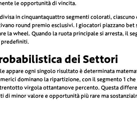
nte le opportunità di vincita.
 divisa in cinquantaquattro segmenti colorati, ciascuno 
ttivano round premio esclusivi. I giocatori piazzano bet 
re la wheel. Quando la ruota principale si arresta, il s
predefiniti.
obabilistica dei Settori
ale appare ogni singolo risultato è determinata matem
umerici dominano la ripartizione, con il segmento 1 che
trentotto virgola ottantanove percento. Questa differ
i di minor valore e opportunità più rare ma sostanzial