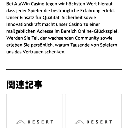
Bei AlaWin Casino legen wir höchsten Wert hierauf,
dass jeder Spieler die bestmögliche Erfahrung erlebt.
Unser Einsatz für Qualität, Sicherheit sowie
Innovationskraft macht unser Casino zu einer
maßgeblichen Adresse im Bereich Online-Glücksspiel.
Werden Sie Teil der wachsenden Community sowie
erleben Sie persönlich, warum Tausende von Spielern
uns das Vertrauen schenken.
関連記事