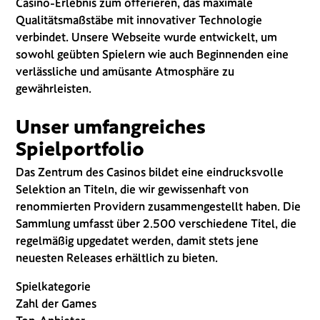
Casino-Erlebnis zum offerieren, das maximale
Qualitätsmaßstäbe mit innovativer Technologie
verbindet. Unsere Webseite wurde entwickelt, um
sowohl geübten Spielern wie auch Beginnenden eine
verlässliche und amüsante Atmosphäre zu
gewährleisten.
Unser umfangreiches
Spielportfolio
Das Zentrum des Casinos bildet eine eindrucksvolle
Selektion an Titeln, die wir gewissenhaft von
renommierten Providern zusammengestellt haben. Die
Sammlung umfasst über 2.500 verschiedene Titel, die
regelmäßig upgedatet werden, damit stets jene
neuesten Releases erhältlich zu bieten.
Spielkategorie
Zahl der Games