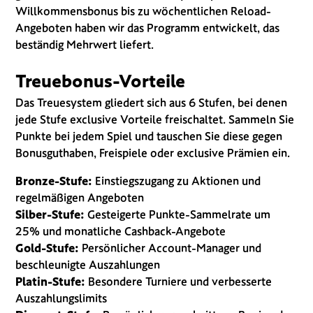
Willkommensbonus bis zu wöchentlichen Reload-
Angeboten haben wir das Programm entwickelt, das
beständig Mehrwert liefert.
Treuebonus-Vorteile
Das Treuesystem gliedert sich aus 6 Stufen, bei denen
jede Stufe exclusive Vorteile freischaltet. Sammeln Sie
Punkte bei jedem Spiel und tauschen Sie diese gegen
Bonusguthaben, Freispiele oder exclusive Prämien ein.
Bronze-Stufe:
Einstiegszugang zu Aktionen und
regelmäßigen Angeboten
Silber-Stufe:
Gesteigerte Punkte-Sammelrate um
25% und monatliche Cashback-Angebote
Gold-Stufe:
Persönlicher Account-Manager und
beschleunigte Auszahlungen
Platin-Stufe:
Besondere Turniere und verbesserte
Auszahlungslimits