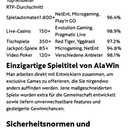
Top-Anbieter
RTP-Durchschnitt
NetEnt, Microgaming,
Spielautomaten
1.800+
96.4%
Play’n GO
Evolution Gaming,
Live-Casino
150+
98.9%
Pragmatic Live
Tischspiele
350+
Red Tiger, Yggdrasil
97.2%
Jackpot-Spiele
85+
Microgaming, NetEnt
94.8%
Video Poker
120+
Verschiedene Anbieter
98.1%
Einzigartige Spieltitel von AlaWin
Man arbeiten direkt mit Entwicklern zusammen, um
exclusive Games zu offerieren, die Sie nirgendwo
anders auffinden werden. Jene maßgeschneiderten
Spiele wurden extra für die Gemeinschaft entwickelt
sowie liefern unverwechselbare Features und
gesteigerte Gewinnchancen.
Sicherheitsnormen und