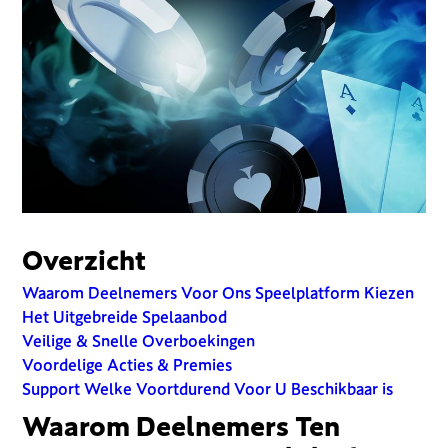
Overzicht
Waarom Deelnemers Voor Ons Speelplatform Kiezen
Het Uitgebreide Spelaanbod
Veilige & Snelle Overboekingen
Voordelige Acties & Premies
Support Welke Voortdurend Voor U Beschikbaar is
Waarom Deelnemers Ten