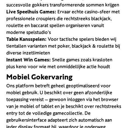
succesvolle gokkers transformerende sommen krijgen
Live Speelhuis Games:
Ervaar echte casino-sfeer met
professionele croupiers die rechtstreeks blackjack,
roulette en baccarat spellen organiseren vanuit
moderne spelstudio’s
Table Kansspelen:
Voor tactische spelers bieden wij
tientallen varianten met poker, blackjack & roulette bij
diverse inzetlimieten
Instant Win Games:
Snelle games zoals krasloten
plus keno voor wie met onmiddellijke actie houdt
Mobiel Gokervaring
Ons platform betreft geheel geoptimaliseerd voor
mobiel gebruik. U beschikt over geen afzonderlijke
toepassing vereist – gewoon inloggen via het browser
van je mobiel of tablet en je beschikt over rechtstreeks
entry tot de volledige gamecollectie. De
gebruikersinterface adapteert zich automatisch aan
ieder display formaat bij, waardoor je onderweg