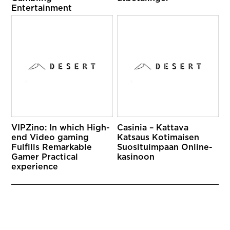
Entertainment
VIPZino: In which High-
Casinia – Kattava
end Video gaming
Katsaus Kotimaisen
Fulfills Remarkable
Suosituimpaan Online-
Gamer Practical
kasinoon
experience