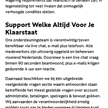
wagering requirements dat realistisch te behalen zijn, in
tegenstelling tot veel rivalen dat onmogelijk
verhoogde condities stellen.
Support Welke Altijd Voor Je
Klaarstaat
Ons ondersteuningsteam is vierentwintig/zeven
bereikbaar via live chat, e-mail plus telefoon. Alle
medewerkers zijn uitvoerig opgeleid en beheersen
vloeiend Nederlands. Doorsnee is een live chat vraag
binnen 90 seconden beantwoord, plus e-mails krijgen
gedurende 4 uur een reactie.
Daarnaast beschikken we bij één uitgebreide
veelgestelde vragen sectie waarin antwoorden staan
betreffende het meest gestelde vragen over account
administratie, betalingen, spelregels & bewust gokken.
Wij aanvaarden de verantwoordelijkheid ernstig
middels tools aan te bieden waarmee jij limieten kunt