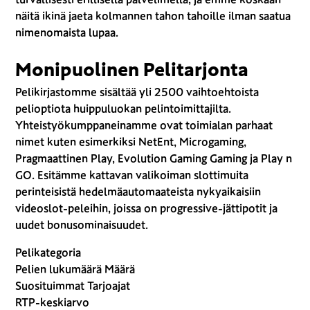
näitä ikinä jaeta kolmannen tahon tahoille ilman saatua
nimenomaista lupaa.
Monipuolinen Pelitarjonta
Pelikirjastomme sisältää yli 2500 vaihtoehtoista
pelioptiota huippuluokan pelintoimittajilta.
Yhteistyökumppaneinamme ovat toimialan parhaat
nimet kuten esimerkiksi NetEnt, Microgaming,
Pragmaattinen Play, Evolution Gaming Gaming ja Play n
GO. Esitämme kattavan valikoiman slottimuita
perinteisistä hedelmäautomaateista nykyaikaisiin
videoslot-peleihin, joissa on progressive-jättipotit ja
uudet bonusominaisuudet.
Pelikategoria
Pelien lukumäärä Määrä
Suosituimmat Tarjoajat
RTP-keskiarvo