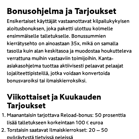
Bonusohjelma ja Tarjoukset
Ensikertaiset käyttäjät vastaanottavat kilpailukykyisen
aloitusbonuksen, joka paketti ulottuu kolmelle
ensimmäiselle talletukselle. Bonussummien
kierrätysehto on ainoastaan 35x, mikä on samalla
tasolla kuin alan keskitasoa ja muodostaa houkutteleva
verrattuna muihin vastaaviin toimijoihin. Kanta-
asiakasohjelma tuottaa aktiivisesti pelaavat pelaajat
lojaliteettipisteillä, jotka voidaan konvertoida
bonusvaroiksi tai ilmaiskierroksiksi.
Viikottaiset ja Kuukauden
Tarjoukset
Maanantaisin tarjottava Reload-bonus: 50 prosenttia
lisää talletukseen korkeintaan 100 € euroa
Torstaisin saatavat Ilmaiskierrokset: 20 – 50
pyöräytystä tietyissä peleissä