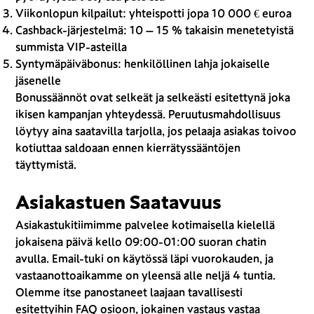
Viikonlopun kilpailut: yhteispotti jopa 10 000 € euroa
Cashback-järjestelmä: 10 – 15 % takaisin menetetyistä
summista VIP-asteilla
Syntymäpäiväbonus: henkilöllinen lahja jokaiselle
jäsenelle
Bonussäännöt ovat selkeät ja selkeästi esitettynä joka
ikisen kampanjan yhteydessä. Peruutusmahdollisuus
löytyy aina saatavilla tarjolla, jos pelaaja asiakas toivoo
kotiuttaa saldoaan ennen kierrätyssääntöjen
täyttymistä.
Asiakastuen Saatavuus
Asiakastukitiimimme palvelee kotimaisella kielellä
jokaisena päivä kello 09:00-01:00 suoran chatin
avulla. Email-tuki on käytössä läpi vuorokauden, ja
vastaanottoaikamme on yleensä alle neljä 4 tuntia.
Olemme itse panostaneet laajaan tavallisesti
esitettyihin FAQ osioon, jokainen vastaus vastaa