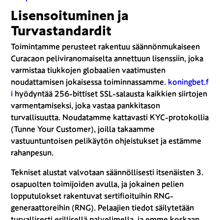
Lisensoituminen ja
Turvastandardit
Toimintamme perusteet rakentuu säännönmukaiseen
Curacaon peliviranomaiselta annettuun lisenssiin, joka
varmistaa tiukkojen globaalien vaatimusten
noudattamisen jokaisessa toiminnassamme.
koningbet.f
i
hyödyntää 256-bittiset SSL-salausta kaikkien siirtojen
varmentamiseksi, joka vastaa pankkitason
turvallisuutta. Noudatamme kattavasti KYC-protokollia
(Tunne Your Customer), joilla takaamme
vastuuntuntoisen pelikäytön ohjeistukset ja estämme
rahanpesun.
Tekniset alustat valvotaan säännöllisesti itsenäisten 3.
osapuolten toimijoiden avulla, ja jokainen pelien
lopputulokset rakentuvat sertifioituihin RNG-
generaattoreihin (RNG). Pelaajien tiedot säilytetään
turvallisesti erillisellä palvelimella, ja emme koskaan