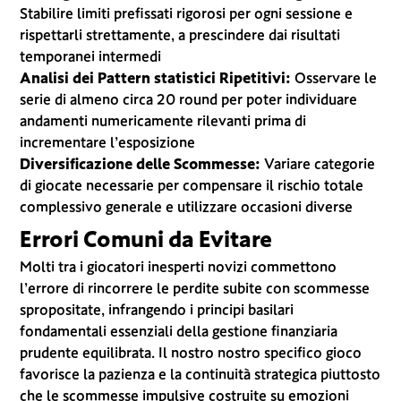
Stabilire limiti prefissati rigorosi per ogni sessione e
rispettarli strettamente, a prescindere dai risultati
temporanei intermedi
Analisi dei Pattern statistici Ripetitivi:
Osservare le
serie di almeno circa 20 round per poter individuare
andamenti numericamente rilevanti prima di
incrementare l’esposizione
Diversificazione delle Scommesse:
Variare categorie
di giocate necessarie per compensare il rischio totale
complessivo generale e utilizzare occasioni diverse
Errori Comuni da Evitare
Molti tra i giocatori inesperti novizi commettono
l’errore di rincorrere le perdite subite con scommesse
spropositate, infrangendo i principi basilari
fondamentali essenziali della gestione finanziaria
prudente equilibrata. Il nostro nostro specifico gioco
favorisce la pazienza e la continuità strategica piuttosto
che le scommesse impulsive costruite su emozioni