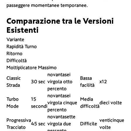
passeggere momentanee temporanee.
Comparazione tra le Versioni
Esistenti
Variante
Rapidità Turno
Ritorno
Difficoltà
Moltiplicatore Massimo
novantasei
Classic
Bassa
30 sec
virgola otto
x12
Strada
facilità
percento
novantasei
Turbo
15
Media
virgola cinque
dieci volte
Mode
secondi
difficoltà
percento
novantasette
Progressiva
venticinque
45 sec
virgola due
Difficile
Tracciato
volte
percento