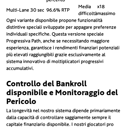
Media
x18
Multi-Lane
30 sec
96.6% RTP
difficoltà
massimo
Ogni variante disponibile propone funzionalità
distintive speciali sviluppate per appagare preferenze
individuali specifiche. Questa versione speciale
Progressiva Path, anche se necessitando maggiore
esperienza, garantisce i rendimenti finanziari potenziali
più elevati raggiungibili grazie esclusivamente al
sistema innovativo di moltiplicatori progressivi
accumulativi.
Controllo del Bankroll
disponibile e Monitoraggio del
Pericolo
La longevità nel nostro sistema dipende primariamente
dalla capacità di controllare saggiamente sempre il
capitale finanziario disponibile. I nostri giocatori pro