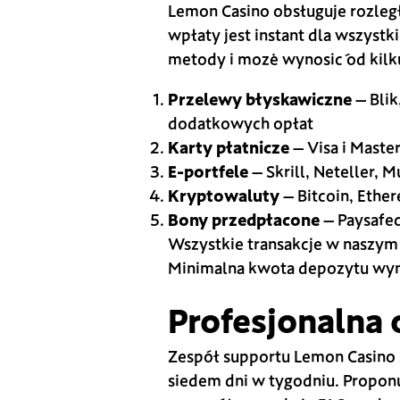
Lemon Casino obsługuje rozleg
wpłaty jest instant dla wszyst
metody i może wynosić od kilk
Przelewy błyskawiczne
– Blik
dodatkowych opłat
Karty płatnicze
– Visa i Maste
E-portfele
– Skrill, Neteller,
Kryptowaluty
– Bitcoin, Ethe
Bony przedpłacone
– Paysafec
Wszystkie transakcje w naszym
Minimalna kwota depozytu wyno
Profesjonalna 
Zespół supportu Lemon Casino s
siedem dni w tygodniu. Propon