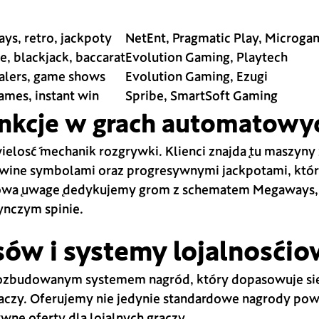
s, retro, jackpoty
NetEnt, Pragmatic Play, Microga
e, blackjack, baccarat
Evolution Gaming, Playtech
alers, game shows
Evolution Gaming, Ezugi
ames, instant win
Spribe, SmartSoft Gaming
nkcje w grach automatowy
lość mechanik rozgrywki. Klienci znajdą tu maszyny z
awine symbolami oraz progresywnymi jackpotami, które
ową uwagę dedykujemy grom z schematem Megaways, 
nczym spinie.
ów i systemy lojalności
rozbudowanym systemem nagród, który dopasowuje się 
aczy. Oferujemy nie jedynie standardowe nagrody powit
wne oferty dla lojalnych graczy.