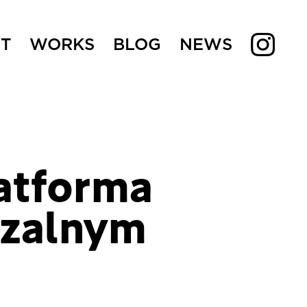
T
WORKS
BLOG
NEWS
atforma
rzalnym