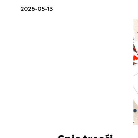
2026-05-13