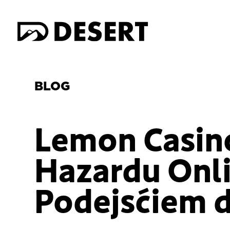
BLOG
Lemon Casin
Hazardu Onl
Podejściem 