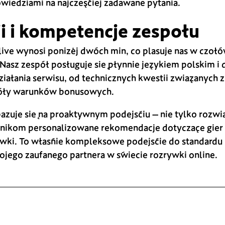
wiedziami na najczęściej zadawane pytania.
i i kompetencje zespołu
na live wynosi poniżej dwóch min, co plasuje nas w cz
 Nasz zespół posługuje się płynnie językiem polskim i
ałania serwisu, od technicznych kwestii związanych z
egóły warunków bonusowych.
a bazuje się na proaktywnym podejściu – nie tylko roz
nikom personalizowane rekomendacje dotyczące gier i 
ywki. To właśnie kompleksowe podejście do standardu 
ojego zaufanego partnera w świecie rozrywki online.