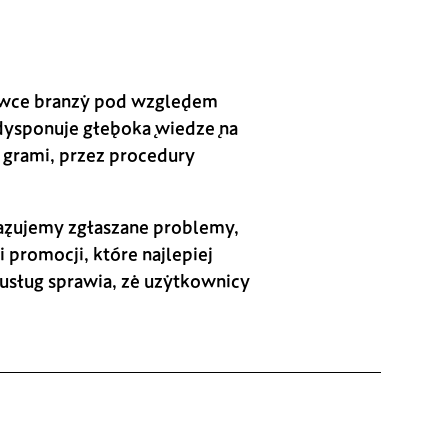
ołówce branży pod względem
 dysponuje głęboką wiedzę na
 grami, przez procedury
wiązujemy zgłaszane problemy,
promocji, które najlepiej
usług sprawia, że użytkownicy