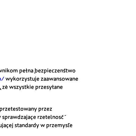
kownikom pełną bezpieczeństwo
m/
wykorzystuje zaawansowane
, że wszystkie przesyłane
 przetestowany przez
y sprawdzające rzetelność
ującej standardy w przemyśle