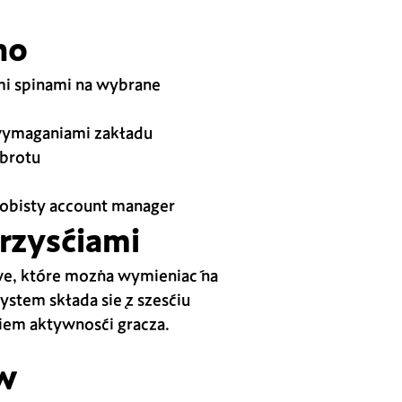
no
i spinami na wybrane
wymaganiami zakładu
obrotu
sobisty account manager
rzyściami
we, które można wymieniać na
tem składa się z sześciu
iem aktywności gracza.
ów