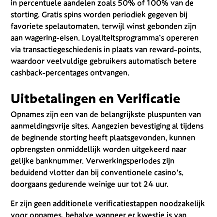
in percentuele aandelen zoals 50% of 100% van de
storting. Gratis spins worden periodiek gegeven bij
favoriete spelautomaten, terwijl winst gebonden zijn
aan wagering-eisen. Loyaliteitsprogramma’s opereren
via transactiegeschiedenis in plaats van reward-points,
waardoor veelvuldige gebruikers automatisch betere
cashback-percentages ontvangen.
Uitbetalingen en Verificatie
Opnames zijn een van de belangrijkste pluspunten van
aanmeldingsvrije sites. Aangezien bevestiging al tijdens
de beginende storting heeft plaatsgevonden, kunnen
opbrengsten onmiddellijk worden uitgekeerd naar
gelijke banknummer. Verwerkingsperiodes zijn
beduidend vlotter dan bij conventionele casino’s,
doorgaans gedurende weinige uur tot 24 uur.
Er zijn geen additionele verificatiestappen noodzakelijk
voor opnames, behalve wanneer er kwestie is van