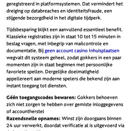
geregistreerd in platformsystemen. Dat vermindert het
dreiging op databreaches en identiteitsfraude, een
stijgende bezorgdheid in het digitale tijdperk.
Tijdsbesparing blijkt een aanvullend essentieel benefit.
Klassieke registraties zijn in staat 10 tot 15 minuten in
beslag vragen, met inbegrip van mailcontrole en
documentatie. Bij
geen account casino Inhuisplaatsen
wegvalt dit systeem geheel, zodat gokkers in een paar
momenten zijn in staat beginnen met persoonlijke
favoriete spellen. Dergelijke doelmatigheid
appellereert aan moderne spelers die bekend zijn aan
instant toegang tot diensten.
Géén toegangscodes bewaren:
Gokkers behoeven
zich niet zorgen te hebben over gemiste inloggegevens
of accountherstel
Razendsnelle opnames:
Winst zijn doorgaans binnen
24 uur verwerkt, doordat verificatie al is uitgevoerd via