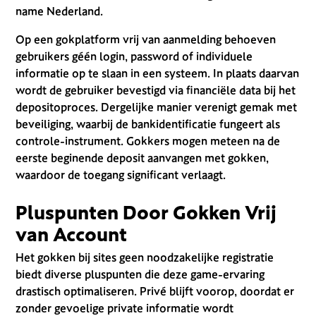
name Nederland.
Op een gokplatform vrij van aanmelding behoeven
gebruikers géén login, password of individuele
informatie op te slaan in een systeem. In plaats daarvan
wordt de gebruiker bevestigd via financiële data bij het
depositoproces. Dergelijke manier verenigt gemak met
beveiliging, waarbij de bankidentificatie fungeert als
controle-instrument. Gokkers mogen meteen na de
eerste beginende deposit aanvangen met gokken,
waardoor de toegang significant verlaagt.
Pluspunten Door Gokken Vrij
van Account
Het gokken bij sites geen noodzakelijke registratie
biedt diverse pluspunten die deze game-ervaring
drastisch optimaliseren. Privé blijft voorop, doordat er
zonder gevoelige private informatie wordt