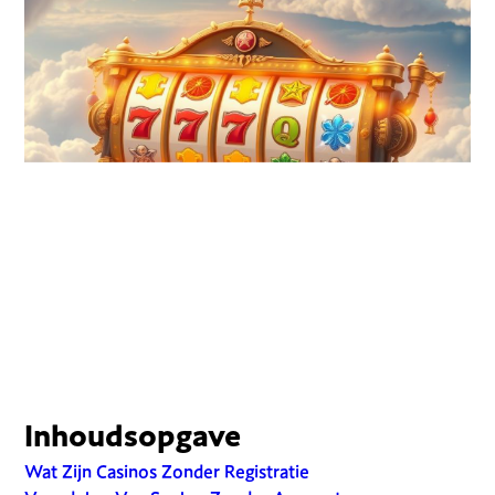
Inhoudsopgave
Wat Zijn Casinos Zonder Registratie