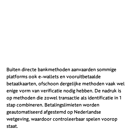
Buiten directe bankmethoden aanvaarden sommige
platforms ook e-wallets en vooruitbetaalde
betaalkaarten, ofschoon dergelijke methoden vaak wel
enige vorm van verificatie nodig hebben. De nadruk is
op methoden die zowel transactie als identificatie in 1
stap combineren. Betalingslimieten worden
geautomatiseerd afgestemd op Nederlandse
wetgeving, waardoor controleerbaar spelen voorop
staat.