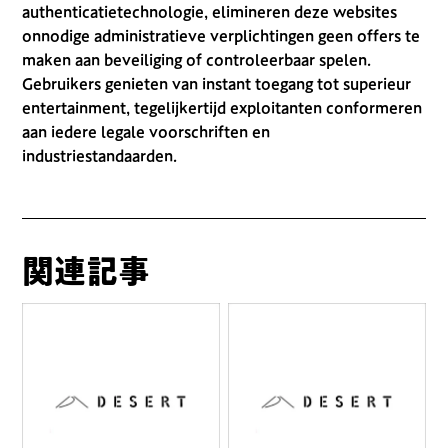
authenticatietechnologie, elimineren deze websites
onnodige administratieve verplichtingen geen offers te
maken aan beveiliging of controleerbaar spelen.
Gebruikers genieten van instant toegang tot superieur
entertainment, tegelijkertijd exploitanten conformeren
aan iedere legale voorschriften en
industriestandaarden.
関連記事