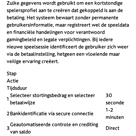
Zulke gegevens wordt gebruikt om een kortstondige
spelersprofiel aan te creëren dat gekoppeld is aan de
betaling. Het systeem bewaart zonder permanente
gebruikersinformatie, maar registreert wel de speeldata
en financiële handelingen voor verantwoord
gamingbeleid en legale verplichtingen. Bij iedere
nieuwe speelsessie identificeert de gebruiker zich weer
via de betaalinstelling, hetgeen een vloeiende maar
veilige ervaring creëert.
Stap
Actie
Tijdsduur
Selecteer stortingsbedrag en selecteer
30
1
betaalwijze
seconde
1-2
2
Bankidentificatie via secure connectie
minuten
Geautomatiseerde controle en crediting
3
Direct
van saldo